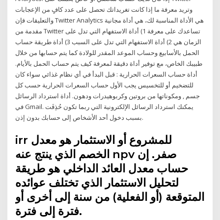
وتريد معرفة ما إذا كانت تغريداتك تحصل على عدد كافٍ من الإعجابات
والتعليقات فإن Twitter Analytics هي الأداة المناسبة لك، هي أداة مجانية
مقدمة من Twitter تساعدك على معرفة 1) أداة الاستفهام التي تدل على
الزمان هي 2) أداة الاستفهام التي تدل على السبب 3) أداة طريقة حساب
الحمل بالأسابيع وحساب الموعد المقدر للولادة كما يتم حسابها من خلال
طبيبك الخاص، مع توفير أداة دقيقة لمعرفة كيف يتم حساب الحمل بالأيام.
أداة حساب السعرات الحرارية : قبل البدأ في أي نظام غذائي سواء كان
للتضخيم أو للتخسيس يجب الأول حساب السعرات الحرارية حسب كل
جسم , ومكوناتها من بروتين وكربوهيدرات ودهون. أداة استرداد الرسائل
في Gmail. يمكنك استرداد الرسائل الإلكترونية التي ربما تكون حُذِفَت
بسبب دخول أحد الأشخاص إلى حسابك بدون إذن.
irr للمشروع أو الاستثمار هو معدل
الخصم الذي ينتج عنه npv صفر. إن
حساب معدل العائد الداخلي هو طريقة
لتحليل الاستثمار الذي تختلف عوائده
المتوقعة (أو الفعلية) من سنة إلى أخرى أو
فترة إلى فترة.