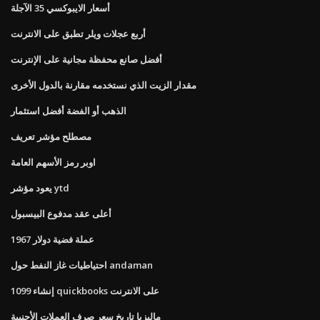
أسعار الايبوكسي 35 الآجلة
أربع عجلات ويلر تطبق على الانترنت
أفضل صانع محفظة مجانية على الإنترنت
مقدار الزيت الذي نستخدمه مقارنة بالدول الأخرى
الذهب أو الفضة أفضل استثمار
مصطلح مؤشر تعريف
اوبر رمز الأسهم العامة
يعود مؤشر ytd
أعلى عقد مدفوع البيسبول
1967 عملة فضية دولار
احتياطيات غاز النفط حول andaman
إنشاء 1099 quickbooks على الانترنت
ماليزيا تاريخ سعر صرف العملات الأجنبية