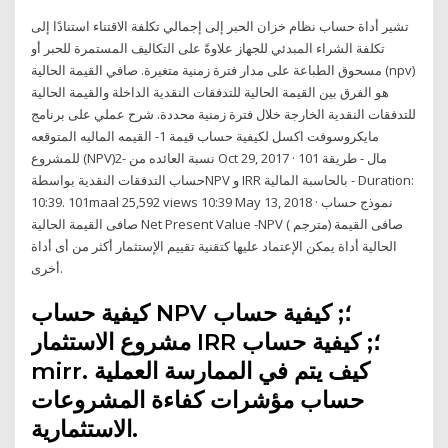
تشير أداة حساب نظام خزان الحبر إلى إجمالي تكلفة الاقتناء استنادًا إلى
تكلفة الشراء المبدئي للجهاز علاوةً على التكاليف المستمرة للحبر أو
مسحوق الطباعة على مدار فترة زمنية متغيرة. صافي القيمة الحالية (npv)
هو الفرق بين القيمة الحالية للتدفقات النقدية الداخلة والقيمة الحالية
للتدفقات النقدية الخارجة خلال فترة زمنية محددة. شرح عملي على برنامج
مايكروسوفت اكسل لكيفية حساب قيمة 1- القيمه الماليه المتوقعه
للمشروع (NPV)2- نسبة العائده من Oct 29, 2017 · 101 مال - طريقة
حساب التدفقات النقدية بواسطةNPV و IRR بالحاسبة المالية - Duration:
10:39. 101maal 25,592 views 10:39 May 13, 2018 · نموذج حساب
صافى القيمة الحالية Net Present Value -NPV ( مترجم) صافى القيمة
الحالية أداة يمكن الإعتماد عليها كتقنية تقييم الإستثمار أكثر من أى أداة
أخرى.
كيفية حساب NPV ؛; كيفية حساب
مشروع الاستثمار IRR ؛; كيفية حساب
mirr. كيف يتم في الممارسة العملية
حساب مؤشرات كفاءة المشروعات
الاستثمارية.