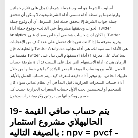
أسلوب الشرط هو اسلوب (جملة شرطية) يدل على تلازم جملتين
وارتباطهما بواسطة أداة تسمى أداة الشرط.بحيث لا يمكن أن تتحقق
جملة جواب الشرط إلا بتحقق جملة فعل الشرط. أي أن وقوع جملة
الجواب وتحققها مشروطٌ -في الغالب- بوقوع جملة أداة Twitter
Analytics. إذا كان لديك حساب شخصي أو خاص بعملك على Twitter
وتريد معرفة ما إذا كانت تغريداتك تحصل على عدد كافٍ من الإعجابات
والتعليقات فإن Twitter Analytics هي الأداة المناسبة لك، هي أداة مجانية
مقدمة من Twitter تساعدك على معرفة 1) أداة الاستفهام التي تدل على
الزمان هي 2) أداة الاستفهام التي تدل على السبب 3) أداة طريقة حساب
الحمل بالأسابيع وحساب الموعد المقدر للولادة كما يتم حسابها من خلال
طبيبك الخاص، مع توفير أداة دقيقة لمعرفة كيف يتم حساب الحمل بالأيام.
أداة حساب السعرات الحرارية : قبل البدأ في أي نظام غذائي سواء كان
للتضخيم أو للتخسيس يجب الأول حساب السعرات الحرارية حسب كل
جسم , ومكوناتها من بروتين وكربوهيدرات ودهون.
19- يتم حساب صافي القيمة
الحاليهلاي مشروع استثمار
بالصيغة التاليه : npv = pvcf -