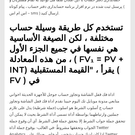
پرسنل ثبت شده در نرم افزار برنامه حسابداری دفتر حساب ، پیام کوتاه (
اس ام اس – sms ) ارسال کنید.
تستخدم كل طريقة وسيلة حساب
مختلفة ، لكن الصيغة الأساسية
هي نفسها في جميع الجزء الأول
من هذه المعادلة ، ( FV₁ = PV +
INT) يقرأ ، "القيمة المستقبلية (
FV ) في
اداة فك قفل الشاشة وتجاوز حساب جوجل للأجهزة الحديثة اخواني
متابعي مدونة موبايل تك اليوم حبينا نقدم اداة فك قفل الشاشة وتجاوز
حساب ج أسلوب الشرط هو اسلوب (جملة شرطية) يدل على تلازم
جملتين وارتباطهما بواسطة أداة تسمى أداة الشرط.بحيث لا يمكن أن
تتحقق جملة جواب الشرط إلا بتحقق جملة فعل الشرط. أي أن وقوع جملة
الجواب وتحققها مشروطٌ -في الغالب- بوقوع جملة أداة Twitter
Analytics. إذا كان لديك حساب شخصي أو خاص بعملك على Twitter