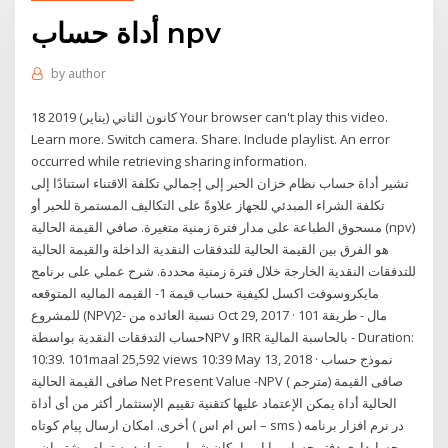
أداة حساب npv
by
author
18 كانون الثاني (يناير) 2019 Your browser can't play this video.
Learn more. Switch camera. Share. Include playlist. An error
occurred while retrieving sharing information.
تشير أداة حساب نظام خزان الحبر إلى إجمالي تكلفة الاقتناء استنادًا إلى
تكلفة الشراء المبدئي للجهاز علاوةً على التكاليف المستمرة للحبر أو
مسحوق الطباعة على مدار فترة زمنية متغيرة. صافي القيمة الحالية (npv)
هو الفرق بين القيمة الحالية للتدفقات النقدية الداخلة والقيمة الحالية
للتدفقات النقدية الخارجة خلال فترة زمنية محددة. شرح عملي على برنامج
مايكروسوفت اكسل لكيفية حساب قيمة 1- القيمه الماليه المتوقعه
للمشروع (NPV)2- نسبة العائده من Oct 29, 2017 · 101 مال - طريقة
حساب التدفقات النقدية بواسطةNPV و IRR بالحاسبة المالية - Duration:
10:39. 101maal 25,592 views 10:39 May 13, 2018 · نموذج حساب
صافى القيمة الحالية Net Present Value -NPV ( مترجم) صافى القيمة
الحالية أداة يمكن الإعتماد عليها كتقنية تقييم الإستثمار أكثر من أى أداة
أخرى. امکان ارسال پیام کوتاه ( اس ام اس – sms ) در نرم افزار برنامه
حسابداری دفتر حساب با این امکان شما می توانید به تمام مشتریان و