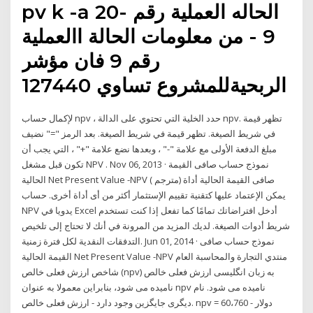
pv k -a 20- الحاله العملية رقم
9 - من معلومات الحالة االعملية
رقم 9 فان مؤشر
الربحيةللمشروع تساوي 127440
لإكمال حساب npv ، حدد الخلية التي تحتوي على الدالة npv. تظهر قيمة
في شريط الصيغة. تظهر قيمة في شريط الصيغة. بعد الرمز "=" نضيف
مبلغ الدفعة الأولى مع علامة "-" ، وبعدها نضع علامة "+" ، التي يجب أن
تكون قبل مشغل NPV . Nov 06, 2013 · نموذج حساب صافى القيمة
الحالية Net Present Value -NPV ( مترجم) صافى القيمة الحالية أداة
يمكن الإعتماد عليها كتقنية تقييم الإستثمار أكثر من أى أداة أخرى. حساب
NPV يدويا في Excel أدخل افتراضاتك تمامًا كما تفعل إذا كنت تستخدم
شريط أدوات الصيغة. لديك المزيد من المرونة في أنك لا تحتاج إلى تلخيص
التدفقات النقدية لكل فترة زمنية. Jun 01, 2014 · نموذج حساب صافى
القيمة الحالية Net Present Value -NPV منتدي التجارة والمحاسبة العام
شاخص ارزش فعلی خالص (npv) به زبان انگلیسی ارزش فعلی خالص
نامیده می شود، بنابراین معمولا به عنوان npv نامیده می شود. نام
دیگری جایگزین وجود دارد - ارزش فعلی خالص. npv = 60،760 دولار -