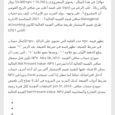
50،000 دولار npv = 10،760 دولارًا. في هذا المثال ، يحتوي المشروع (ب)
على قيمة أعلى من صافي الربح القومي (npv) وأكثر ربحًا ، على الرغم من
أن المشروع أ ، على وجهه ، يولد المزيد من الإيرادات. كيف يتم حساب
صافي قيمة القيمة الحالية؟ - - 2021 المحاسبة الادارية Managerial
accounting طرق تقييم الاستثمار طريقة صافي القيمة الحالية (كانون
الثاني 2021).
لإكمال حساب npv ، حدد الخلية التي تحتوي على الدالة npv. تظهر قيمة
في شريط الصيغة. تظهر قيمة في شريط الصيغة. بعد الرمز "=" نضيف
مبلغ الدفعة الأولى مع علامة "-" ، وبعدها نضع علامة "+" ، التي يجب أن
تكون قبل مشغل NPV . Nov 06, 2013 · نموذج حساب صافى القيمة
الحالية Net Present Value -NPV ( مترجم) صافى القيمة الحالية أداة
يمكن الإعتماد عليها كتقنية تقييم الإستثمار أكثر من أى أداة أخرى. حساب
NPV يدويا في Excel أدخل افتراضاتك تمامًا كما تفعل إذا كنت تستخدم
شريط أدوات الصيغة. لديك المزيد من المرونة في أنك لا تحتاج إلى تلخيص
التدفقات النقدية لكل فترة زمنية. Jun 01, 2014 · نموذج حساب صافى
القيمة الحالية Net Present Value -NPV منتدي التجارة والمحاسبة العام