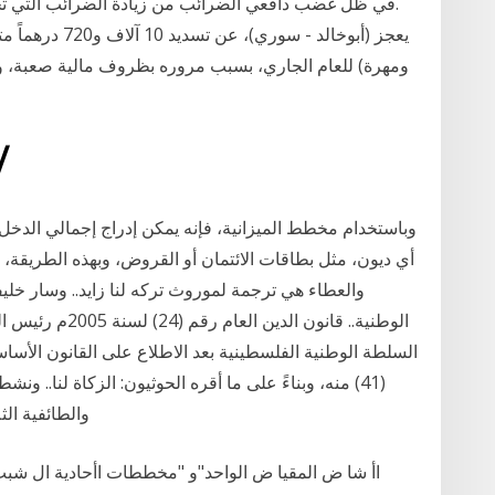
في ظل غضب دافعي الضرائب من زيادة الضرائب التي تجني
ومهرة) للعام الجاري، بسبب مروره بظروف مالية صعبة، وي
26‏‏/5‏‏/1442 ب
وباستخدام مخطط الميزانية، فإنه يمكن إدراج إجمالي الدخل
أي ديون، مثل بطاقات الائتمان أو القروض، وبهذه الطريقة، 
والعطاء هي ترجمة لموروث تركه لنا زايد.. وسار خليف
الوطنية.. قانون ا
(41) منه، وبناءً على ما أقره الحوثيون: الزكاة لنا
والطائفية الثلاثاء 09 يونيو 2020 01:19 ص ا
اأ شا ض المقيا ض الواحد"و "مخططات اأحادية ال شبب