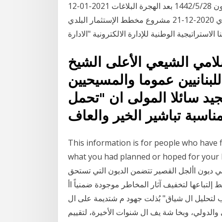
أنه من بين أهم آثار مخطط التفويت هو سقوط آجال الديون 28‏‏/5‏‏/1442 بعد الهجرة البلاغات 2021-01-12
مخطط تطهير الديون لسنة 2021 برامج الإستثمار البلدي 2020-12-21 مشروع مخطط الإستثمار البلدي
امي الشيعي الأعلى الشيخ
اللبنانيين عموما والمسيحيين
جيد سائلا المولى ان "تحمل
ناسبة تباشير الخير والعاف
This information is for people who have f
what you had planned or hoped  أيار (مايو) 2013 التابعة
 في ديون األجل القصير تتضمن الديون التي تستحق
إلتباعها لتخفيف آثار المخاطر موجودة ضمنياً اأ
لتحليل ال شياق" بُذلت جهود م شتديمة على ال
وبخا شة يف ال شنوات الأخيرة، لتقييم Colombia Have Made Little Progress