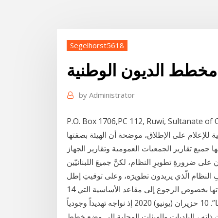
Segelhorst5618
 مخطط الديون الوطنية
by
Administrator
P.O. Box 1706,PC 112, Ruwi, Su كتب- مينا غالي: نفت الشركة المصرية
نية للإعلام على الإطلاق، موضحة أن الهيئة بصفتها
جميع تقارير الجمعيات العمومية وتقارير الجهاز Jan 14, 2021 · كتب
 على ضرورةِ تطويرِ النظام، لكنَّ جميعَ اللبنانيّين
ِ النظام الّذي يريدون تطويرَه، وعلى توقيتِ إطل
14 تموز (يوليو) 2020 الرئيسية / الوطني / النقابات تقدم توقعاتها بخصوص الرجوع إلى مقاعد الأساسية التي
على الجميع السير عليها، وفق آليات محددة ترسل لنا لاحقا”. 10 حزيران (يونيو) 2020 إذ نواجه تهديداً وجودياً
 ذاته ، البلديات والهيئات المحلية الى وضع خطط