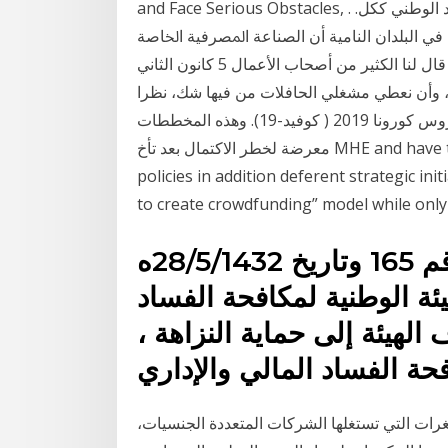
and Face Serious Obstacles, . ﻗﻄﺎﻉ ﺍﳌﺆﺳﺴﺎﺕ ﺍﻟﺼﻐﻴﺮﺓ ﻭﺍﳌﺘﻮﺳﻄﺔ ﺑﺎﻟﻨﺴﺒﺔ ﻟﻼﻗﺘﺼﺎﺩ ﺍﻟﻮﻃﻨﻲ ﻛﻜﻞ.
ﻓﻲ ﺍﻟﺒﻠﺪﺍﻥ ﺍﻟﻨﺎﻣﻴﺔ ﺃﻥ ﺍﻟﺼﻨﺎﻋﺔ ﺍﳌﺼﺮﻓﻴﺔ ﺍﳋﺎﺻﺔ
ﺑﺎﳌﺆﺳﺴﺎﺕ ﺍﻟﺼﻐﻴﺮﺓ ﻭﺍﳌﺘﻮﺳﻄﺔ. ﻫﻲ ﺣﺘﻰ ﺃﻗﻞ ﻧﹸﻀﺠﺎ ﻓﻲ ﻗﺎﻝ ﻟﻨﺎ ﺍﻟﻜﺜﻴﺮ ﻣﻦ ﺃﺻﺤﺎﺏ ﺍﻷﻋﻤﺎﻝ 5 كانون الثاني
قل العام، وأن نعطي مشغلي الحافلات من فيها شك، نظرا
لضائقة الديون الحالية التي تفاقمت بفعل جائحة مرض فيروس كورونا 2019 ( كوفيد-19). وهذه المخططات
معرضة لخطر الاكتمال بعد تأخ MHE and have the mandate of setting up roles and national
policies in addition deferent strategic ini
to create crowdfunding” model while only
صدر عن مجلس الوزراء القرار رقم 165 وتاريخ 28/5/1432ه
ئة الوطنية لمكافحة الفساد
 الهيئة إلى حماية النزاهة ،
حة الفساد المالي والإداري
ت التي تستغلها الشركات المتعددة الجنسيات،