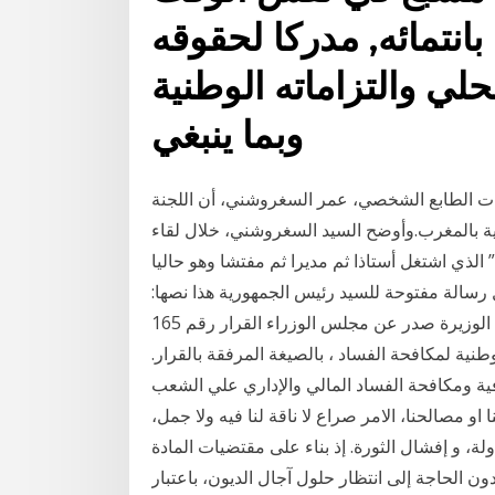
بانتمائه, مدركا لحقوقه
حلي والتزاماته الوطنية
وبما ينبغي
ذات الطابع الشخصي، عمر السغروشني، أن اللجنة
مية بالمغرب.وأوضح السيد السغروشني، خلال لقاء
ذي اشتغل أستاذا ثم مديرا ثم مفتشا وهو حاليا
سالة مفتوحة للسيد رئيس الجمهورية هذا نصها:
—————————— وزارة التربية تحت إشراف السيدة الوزيرة صدر عن مجلس الوزراء القرار رقم 165
لهيئة الوطنية لمكافحة الفساد ، بالصيغة المرفقة بالقرار.
افية ومكافحة الفساد المالي والإداري علي الشعب
و مصالحنا، الامر صراع لا ناقة لنا فيه ولا جمل،
، و إفشال الثورة. إذ بناء على مقتضيات المادة
ا دون الحاجة إلى انتظار حلول آجال الديون، باعتبار