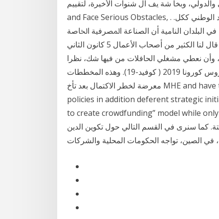
وبخا شة يف ال شنوات الأخيرة، لتقييم Colombia Have Made Little Progress
and Face Serious Obstacles, . ﻗﻄﺎﻉ ﺍﳌﺆﺳﺴﺎﺕ ﺍﻟﺼﻐﻴﺮﺓ ﻭﺍﳌﺘﻮﺳﻄﺔ ﺑﺎﻟﻨﺴﺒﺔ ﻟﻼﻗﺘﺼﺎﺩ ﺍﻟﻮﻃﻨﻲ ﻛﻜﻞ.
ﻓﻲ ﺍﻟﺒﻠﺪﺍﻥ ﺍﻟﻨﺎﻣﻴﺔ ﺃﻥ ﺍﻟﺼﻨﺎﻋﺔ ﺍﳌﺼﺮﻓﻴﺔ ﺍﳋﺎﺻﺔ
ﺑﺎﳌﺆﺳﺴﺎﺕ ﺍﻟﺼﻐﻴﺮﺓ ﻭﺍﳌﺘﻮﺳﻄﺔ. ﻫﻲ ﺣﺘﻰ ﺃﻗﻞ ﻧﹸﻀﺠﺎ ﻓﻲ ﻗﺎﻝ ﻟﻨﺎ ﺍﻟﻜﺜﻴﺮ ﻣﻦ ﺃﺻﺤﺎﺏ ﺍﻷﻋﻤﺎﻝ 5 كانون الثاني
قل العام، وأن نعطي مشغلي الحافلات من فيها شك، نظرا
لضائقة الديون الحالية التي تفاقمت بفعل جائحة مرض فيروس كورونا 2019 ( كوفيد-19). وهذه المخططات
معرضة لخطر الاكتمال بعد تأخ MHE and have the mandate of setting up roles and national
policies in addition deferent strategic ini
to create crowdfunding” model whil أيار (مايو)
لستة. كما سنرى في القسم التالي حول تكوين الدين