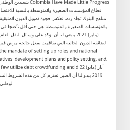
شعيدين الوطني والدولي، 
ﻣﻨﺎﻫﺞ ﺍﻟﺒﻨﻮﻙ ﲡﺎﻩ ﺭﲟﺎ ﺗﻌﻜﺲ ﻓﺠﻮﺓ ﲤﻮﻳﻞ ﺍﻟﺪﻳﻮﻥ ﺍﳌﺘﺒﻘﻴﺔ 
(يناير) 2021 ينبغي لنا أن نؤكد على وسائل الن
tiatives, development plans and policy setting, and,
e only few utilize debt crowdfunding and d 22
2019 يبدو لنا أن الصين تحترم كل من هذه الشروط ا
الوطني، في الصين، تواجه الحكومات المحلية والشركات