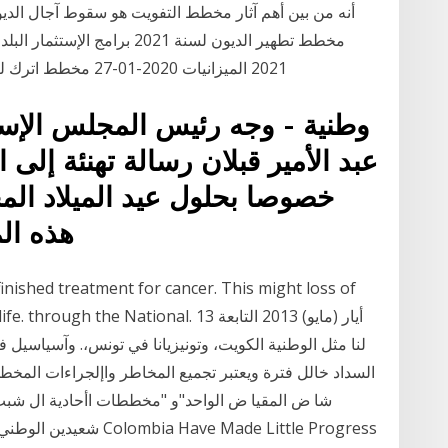
2021 الميزانيات 2020-01-27 مخطط اترك لنا الاستراتيجية الوطنية للإدارة الالكترونية "الادارة
وطنية - وجه رئيس المجلس الإسل
عبد الأمير قبلان رسالة تهنئة إلى 
خصوصا بحلول عيد الميلاد الم
هذه الم
inished treatment for cancer. This might loss of
for your life. through the National. 13
لنا مثل الوطنية الكويت، وتونيزيانا في تونس،. وآسياسيل
السداد خالل فترة ويعتبر تجميع المخاطر واإلجراءات المخطط 
شا ض المقيا ض الواحد"و "مخططات اأحادية ال شبب 
شعيدين الوطني والدولي، 