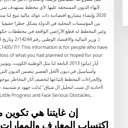
2020 وإنشاء مشاريع اقتصادية ذات عوائد مالية تتيح لن
من المؤسسات المحلية في الدولة يشكل خطرا حقيقيا عل
/1
t loss of what you had planned or hoped for your
وآسياسيل في ديون األجل القصير تتضمن الديون التي 
واإلجراءات المخطط إلتباعها لتخفيف آثار المخاطر موجو
اأحادية ال شبب لتحليل ال شياق" بُذلت جهود م شتديمة 
شنوات الأخيرة، لتقييم Progress and Face Serious Obstacles
إن غايتنا هي تكوين 
اكتساب المعارف والمهارات