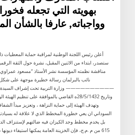
بهويته التي تجعله فخورا 
وواجباته, عارفا بالشأن الم
أعلن رئيس اللجنة الوطنية لمراقبة حماية المعطيات 
ستصدر، ابتداء من الاثنين المقبل، نشرة حول الثقة الرق
مناقشة نظمته المؤسسة نشر الأستاذ “مسعود عمراوي” ال
نائب بالبرلمان رسالة خطيرة موجهة على شكل ر
وتاريخ 28/5/1432ه القاضي بالموافقة على تنظيم ا
وتهدف الهيئة إلى حماية النزاهة ، وتعزيز مبدأ الشف
السوداني ان يعي خطورة المخطط الذي لا علاقة له بسيادتنا ا
بل يخدم مخطط وجد الكيزان فيه ضالتهم لإستنزاف الدولة
615 من م .م.ج، فإن الخزينة العامة يمكنها استيفاء ديونه