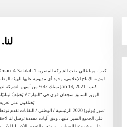
لنا.
ltanate of Oman. 4. Salalah 1
لمدينة الإنتاج الإعلامي، وجود أي مديونية عليها للهيئة الوط
تمتلك 43% من أسهم الشركة لديها 
الوزير السابق سجعان قزي في "النهار": لا يَختلِفُ لبنانيّان
يَختلفون على تعريف
على مشروعنا السياسي برمته، والتحدي الأكبر لنا الآن ان