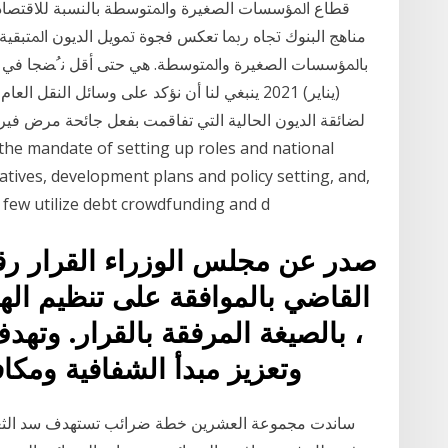
ﻣﻨﺎﻫﺞ ﺍﻟﺒﻨﻮﻙ ﲡﺎﻩ ﺭﲟﺎ ﺗﻌﻜﺲ ﻓﺠﻮﺓ ﲤﻮﻳﻞ ﺍﻟﺪﻳﻮﻥ ﺍﳌﺘﺒﻘﻴﺔ 
(يناير) 2021 ينبغي لنا أن نؤكد على وسائل الن
tiatives, development plans and policy setting, and,
 few utilize debt crowdfunding and d
القاضي بالموافقة على تنظيم الهي
، بالصيغة المرفقة بالقرار. وتهدف
وتعزيز مبدأ الشفافية ومكاف
ساندت مجموعة العشرين خطة ضرائب تستهدف سد الثغرا