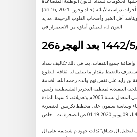
ها الحكومات لسداد الديون الوطنية المتصاعدة.
Jan 16, 2021 · يعجز (أبوخالد - سوري)، عن تسديد 10 آلاف و720 درهماً متأخرات دراسية لأبنائه (خالد وحور
ناشد أهل الخير وأصحاب القلوب الرحيمة، مد يد
العون له، ليتمكن أبناؤه من الاستمرار في
عد الهجرة
 وإضافة جميع النفقات، بما في ذلك تكاليف سداد
سنعرف بالضبط مقدار ما يتبقى لنا. ثقافة التطوع
ة بن زايد على نفس نهج والده رحمه الله. الخدمة
لدين العام رقم (24) لسنة 2005م رئيس اللجنة التنفيذية لمنظمة التحرير الفلسطينية رئيس
السلطة الوطنية الفلسطينية بعد الاطلاع على القانون الأساسي المعدل لسنة 2003م وتعديلاته، لا سيما المادة
.. ونشطاء وساسة يعلقون على مخطط تكريس العنصرية
لصحوة نت - خاص
 لتحليل ال شياق" بُذلت جهود م شتديمة على ال