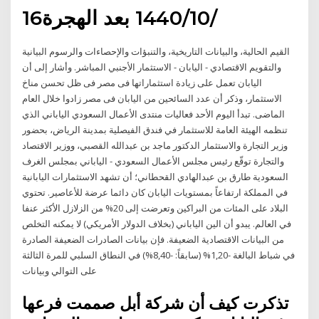
16‏‏/10‏‏/1440 بعد الهجرة
القيم الحالية، والبيانات التاريخية، والتنبؤات والإحصاءات والرسوم البيانية
والتقويم الاقتصادي - اليابان - الاستثمار الأجنبي المباشر. وأشار إلى أن
اليابان تعمل على زيادة استثماراتها فى مصر فى ظل تحسن مناخ
الاستثمار، وذكر أن عدد السائحين من اليابان فى مصر زادوا خلال العام
الماضى. تبدأ اليوم الأحد فعاليات منتدى الأعمال السعودي الياباني الذي
تنظمه الهيئة العامة للاستثمار في فندق الفيصلية بمدينة الرياض، بحضور
وزير التجارة والاستثمار الدكتور ماجد بن عبدالله القصبي، ووزير الاقتصاد
والتجارة توقّع رئيس مجلس الأعمال السعودي - الياباني بمجلس الغرف
السعودية طارق بن عبدالهادي القحطاني؛ أن تشهد الاستثمارات اليابانية
في المملكة ارتفاعاً بمستويات اليابان كان دائما عرضة للأعاصير. تحتوي
البلاد على المئات من البراكين وتعرضت إلى 20% من الزلازل الأكثر عنفا
في العالم. يبدو أن الين الياباني (بخلاف الدولار الأمريكي) لا يمكنه التخلص
من البيانات الاقتصادية الضعيفة. فإن بيانات الصادرات الضعيفة الصادرة
في شباط البالغة -1,20% (سابقاً: -8,40%) في النطاق السلبي للمرة الثالثة
على التوالي وبيانات
تذكرت كيف أن شركة أبل صممت فرعها