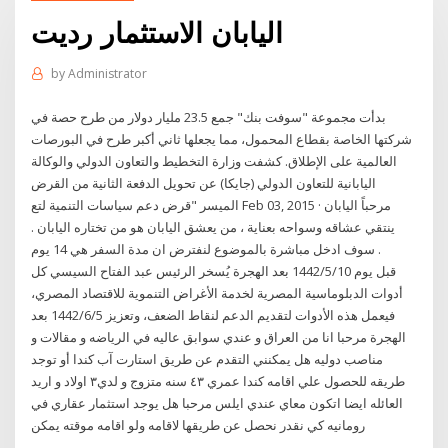
اليابان الاستثمار رديت
by
Administrator
بدأت مجموعة "سوفت بنك" جمع 23.5 مليار دولار من طرح حصة في
شركتها الخاصة بقطاع المحمول، مما يجعلها ثاني أكبر طرح في البورصات
العالمية على الإطلاق. كشفت وزارة التخطيط والتعاون الدولي والوكالة
اليابانية للتعاون الدولي (جايكا) عن تحويل الدفعة الثانية من القرض
الميسر "قرض دعم سياسات التنمية لتع Feb 03, 2015 · مرحباً اليابان
ينتقي عشاقه وسواحه بعناية ، من يعشق اليابان هو من تختاره اليابان .
سوف ادخل مباشرة بالموضوع لنفترض ان مدة السفر هي 14 يوم .
قبل يوم 10‏‏/5‏‏/1442 بعد الهجرة يُسخر الرئيس عبد الفتاح السيسي كل
أدوات الدبلوماسية المصرية لخدمة الأغراض التنموية للاقتصاد المصري،
فيعمل هذه الأدوات لتقديم الدعم لنقاط الضعف، وتعزيز 5‏‏/6‏‏/1442 بعد
الهجرة مرحبا انا من العراق و عندي سوابق عاليه في الرياضه و مقالات و
مناصب دوليه هل يمكنني التقدم عن طريق استارت آب كندا أو توجد
طريقه للحصول علي اقامه كندا عمري ٤٣ سنه متزوج و لدي٣ اولاد و اريد
العائله ايضا اتكون معاي عندي ايلس مرحبا هل يوجد استثمار عقاري في
رومانيه كي نقدر نحصل عن طريقها لاقامه ولو اقامه موقته يمكن