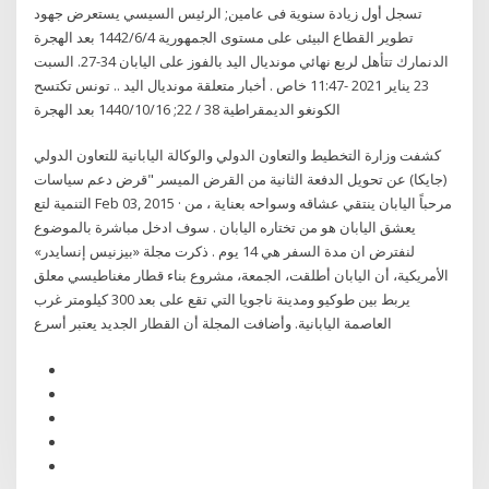
تسجل أول زيادة سنوية فى عامين; الرئيس السيسي يستعرض جهود
تطوير القطاع البيئى على مستوى الجمهورية 4‏‏/6‏‏/1442 بعد الهجرة
الدنمارك تتأهل لربع نهائي مونديال اليد بالفوز على اليابان 34-27. السبت
23 يناير 2021 -11:47 خاص . أخبار متعلقة مونديال اليد .. تونس تكتسح
الكونغو الديمقراطية 38 / 22; 16‏‏/10‏‏/1440 بعد الهجرة
كشفت وزارة التخطيط والتعاون الدولي والوكالة اليابانية للتعاون الدولي
(جايكا) عن تحويل الدفعة الثانية من القرض الميسر "قرض دعم سياسات
التنمية لتع Feb 03, 2015 · مرحباً اليابان ينتقي عشاقه وسواحه بعناية ، من
يعشق اليابان هو من تختاره اليابان . سوف ادخل مباشرة بالموضوع
لنفترض ان مدة السفر هي 14 يوم . ذكرت مجلة «بيزنيس إنسايدر»
الأمريكية، أن اليابان أطلقت، الجمعة، مشروع بناء قطار مغناطيسي معلق
يربط بين طوكيو ومدينة ناجويا التي تقع على بعد 300 كيلومتر غرب
العاصمة اليابانية. وأضافت المجلة أن القطار الجديد يعتبر أسرع