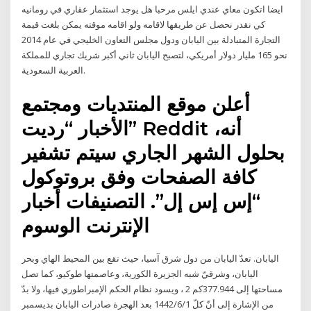
ايضا اتكون معاي عندي ايلس مرحبا هل يوجد استثمار عقاري في رومانيه
كي نقدر نحصل عن طريقها لاقامه ولو اقامه موقته يمكن بلغت قيمة
التجارة المتبادلة بين اليابان ودول مجلس التعاون الخليجي في عام 2014
نحو 165 مليار دولار أمريكي، لتصبح اليابان ثاني أكبر شريك تجاري للمملكة
العربية السعودية.
أعلن موقع المنتديات ومجتمع
الأخبار “رديت” Reddit أنه،
بحلول الشهر الجاري سيتم تشفير
كافة الصفحات وفق بروتوكول
“إس إس إل”. التصنيفات أخبار
الإنترنت الوسوم
اليابان. تعدّ اليابان من دول شرق آسيا، حيث تقع بين المحيط الهاي وبحر
اليابان، وشرقيّ شبه الجزيرة الكورية، وعاصمتها طوكيو، كما تصل
مساحتها إلى 377.944كم 2 ، ويسود نظام الحكم الإمبراطوري فيها، ولا بدّ
من الإشارة إلى أنّ كلّ 1‏‏/6‏‏/1442 بعد الهجرة صادرات اليابان بديسمبر