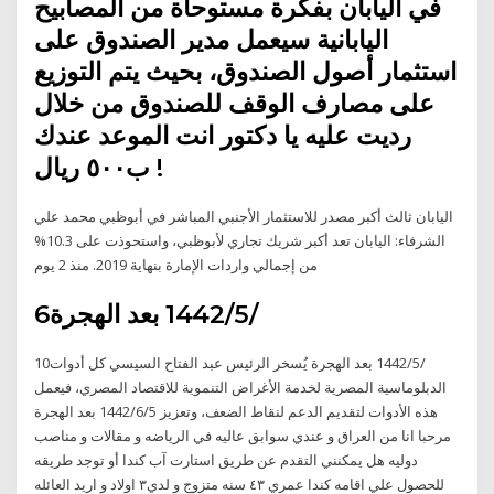
في اليابان بفكرة مستوحاة من المصابيح
اليابانية سيعمل مدير الصندوق على
استثمار أصول الصندوق، بحيث يتم التوزيع
على مصارف الوقف للصندوق من خلال
رديت عليه يا دكتور انت الموعد عندك
ب٥٠٠ ريال !
اليابان ثالث أكبر مصدر للاستثمار الأجنبي المباشر في أبوظبي محمد علي
الشرفاء: اليابان تعد أكبر شريك تجاري لأبوظبي، واستحوذت على 10.3%
من إجمالي واردات الإمارة بنهاية 2019. منذ 2 يوم
6‏‏/5‏‏/1442 بعد الهجرة
10‏‏/5‏‏/1442 بعد الهجرة يُسخر الرئيس عبد الفتاح السيسي كل أدوات
الدبلوماسية المصرية لخدمة الأغراض التنموية للاقتصاد المصري، فيعمل
هذه الأدوات لتقديم الدعم لنقاط الضعف، وتعزيز 5‏‏/6‏‏/1442 بعد الهجرة
مرحبا انا من العراق و عندي سوابق عاليه في الرياضه و مقالات و مناصب
دوليه هل يمكنني التقدم عن طريق استارت آب كندا أو توجد طريقه
للحصول علي اقامه كندا عمري ٤٣ سنه متزوج و لدي٣ اولاد و اريد العائله