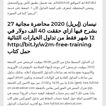
2\8\1441هـ الموافق 26\3\2020م. بعد تحميل تطبيق كاش يو والتسجيل
وشحن المحفظة، لنتعرف على كيفية التداول الآن. 1. اضغط على خدمة
“كريبتو” كما في الصورة.
27 نيسان (إبريل) 2020 محاضرة مجانية
بشرح فيها ازاي حققت 40 الف دولار في
12 شهر فقط من تداول الخيارات الثنائية
http://bit.ly/w2m-free-training
حمل كتاب
إن التداول البسيط متاح من الإثنين 00:00 بتوقيت غرينتش حتى الجمعة
20:55 بتوقيت غرينتش؛ آخر موعد لإنتهاء الصلاحية. المؤشرات الأوروبية
والأسيوية تفتح ساعة بعد ساعات التداول المُجدولة أعلاه. يمكنك تداول
أسهم amzn بين ساعات التداول العادية في الولايات المتحدة، وتكون
عادةً ما بين 14:30 و 21:00، من يوم الاثنين إلى الجمعة (gmt). See full list
on avatradear.com تحرك السعر في الفوركس يقاس بالنقطة pip،
ماذا يعني ذلك؟ كيف يتم حساب النفطة، كيفية حساب الربح؟ ستجد في
هذا القسم امثلة حول كيفية حساب النقاط في تداول الفوركس تعلم الان
مع آفاتريد اساسيات التداول. See full list on almrsal.com