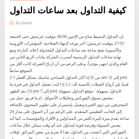
كيفية التداول بعد ساعات التداول
by
Guest
إن التداول البسيط متاح من الإثنين 00:00 بتوقيت غرينتش حتى الجمعة
21:55 بتوقيت غرينتش؛ آخر موعد لإنتهاء الصلاحية. المؤشرات الأوروبية
والأسيوية تفتح ساعة بعد ساعات التداول المُجدولة أعلاه. البارحة ومع
نهاية ساعات التداول الرسمية أصدرت الشركة بيانات الربع الثاني من
العام والذي انتهى مؤخراً، وعلى الرغم من أن أرباح الشركة كانت أقل من
المتوقع سابقاً
2.1 إذا كان التداول الصباحي يناسبك بشكل أفضل (من 5 am إلى 12 pm)
فيما يلي أزواج العملات بالنسبة لك: 2.2 إذا كنت تفضل التداول في فترة ما
بعد الظهر (12 pm إلى 7 pm): التداول بسهولة - موقع التداول بسهولة
مختص بسوق الفوركس وتحليلات الأسواق ، لدينا فريق عمل من
المحترفين من ذوي الخبرة ونعمل بإستمرار على تطوير المحتوي بالإضافة
إلي الجانب التعليمي المتقدم. على الرغم من أن السوق على مدار 24
ساعة يقدم ميزة كبيرة لكثير من المتداولين و الأفراد والمؤسسات، كما أنه
يضمن السيولة وفرصة قوية لتتداول عند أي وقت ممكن خلال ساعات
الفوركس التي أنشئت من التداول، هدا لا يحرم من بعض المزالق. اوقات
التداول في بورصة قطرمباشر موقع يُغطي سوق البورصة والأسهم، ويوفر