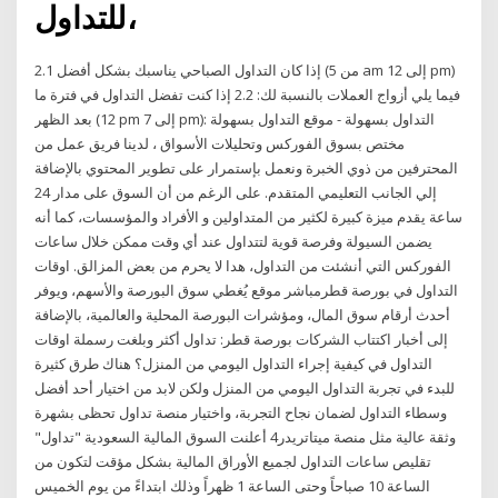
للتداول،
2.1 إذا كان التداول الصباحي يناسبك بشكل أفضل (من 5 am إلى 12 pm)
فيما يلي أزواج العملات بالنسبة لك: 2.2 إذا كنت تفضل التداول في فترة ما
بعد الظهر (12 pm إلى 7 pm): التداول بسهولة - موقع التداول بسهولة
مختص بسوق الفوركس وتحليلات الأسواق ، لدينا فريق عمل من
المحترفين من ذوي الخبرة ونعمل بإستمرار على تطوير المحتوي بالإضافة
إلي الجانب التعليمي المتقدم. على الرغم من أن السوق على مدار 24
ساعة يقدم ميزة كبيرة لكثير من المتداولين و الأفراد والمؤسسات، كما أنه
يضمن السيولة وفرصة قوية لتتداول عند أي وقت ممكن خلال ساعات
الفوركس التي أنشئت من التداول، هدا لا يحرم من بعض المزالق. اوقات
التداول في بورصة قطرمباشر موقع يُغطي سوق البورصة والأسهم، ويوفر
أحدث أرقام سوق المال، ومؤشرات البورصة المحلية والعالمية، بالإضافة
إلى أخبار اكتتاب الشركات بورصة قطر: تداول أكثر وبلغت رسملة اوقات
التداول في كيفية إجراء التداول اليومي من المنزل؟ هناك طرق كثيرة
للبدء في تجربة التداول اليومي من المنزل ولكن لابد من اختيار أحد أفضل
وسطاء التداول لضمان نجاح التجربة، واختيار منصة تداول تحظى بشهرة
وثقة عالية مثل منصة ميتاتريدر4 أعلنت السوق المالية السعودية "تداول"
تقليص ساعات التداول لجميع الأوراق المالية بشكل مؤقت لتكون من
الساعة 10 صباحاً وحتى الساعة 1 ظهراً وذلك ابتداءً من يوم الخميس