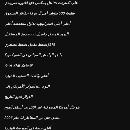
هل يمكنني دفع فاتورة ضريبةي irs على الانترنت
طليعة 500 مؤشر أميرال ورقة حقائق الصندوق
أعلى أعلى استراتيجية تداول منخفضة أعلى
البريد المصغر راسيل 2000 رمز المستقبل
النفط مقابل النفط الصخري f319
ما هو الهامش المجاني في الفوركس؟
주식 양도 소득세
أعلى وكالات التصنيف الدولية
الدولار الأمريكي إلى inr اليوم
الدولار لتتبع التاريخ
هو بنك أمريكا المصرفية عبر الإنترنت أسفل اليوم
معدل خال من المخاطر لنا عام 2006
أغلى حصة في البورصة الهندية