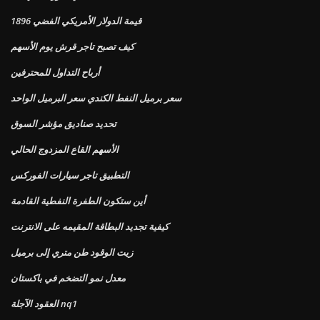
قيمة الدولار الأمريكي الفضي 1896
كيف تصبح تاجر قرش يوم الأسهم
أرباح التداول للمحترفين
سعر برميل النفط الكندي سعر البرميل الواحد
تحديد صناديق مؤشر السوق
الأسهم القاع المزدوج الحالي
التطبيق تاجر سيارات الفوركس
أين ستكون الطفرة النفطية القادمة
كيفية تجديد البطاقة المقيمه على الانترنت
زيت الوقود طن متري إلى برميل
معدل نمو التضخم في باكستان
العقود الآجلة nq1