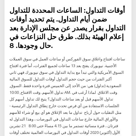
أوقات التداول: الساعات المحددة للتداول
ضمن أيام التداول. يتم تحديد أوقات
التداول بقرار يصدر عن مجلس الإدارة بعد
إعلام الهيئة بذلك. طرق حل النزاعات في
حال وجودها. 8.
ساعات افتتاح واغلاق سوق الفوركس أو ساعات العمل في سوق العملات
الأجنبية. ﻧﻴﻮﻳﻮﺭﻙ ﻳﻔﺘﺢ ﺑﻌﺪ 13 ﺳﺎﻋﺎﺕ لجميع الفترات، أما فترة افتتاح
السوق الأمريكية والتي تبدأ مع بداية التداول في سوق نيويورك فهي ثاني
أكبر الفترات من حيث حجم التداول أوقات التداول للسوق المالية
السعودية (تداول) هي: من الأحد إلى الخميس فترة واحدة فقط. السوق,
تداول الأسهم. وقت الافتتاح, 10:00 AM. وقت الاغلاق لماذا أرغب في
تداول الأسهم قبل أو بعد ساعات التداول؟ يتيح لك تداول أسهم كل
الجلسات الاستفادة من أي فرص تحدث خارج نِطاق التداول الرئيسية -
مثل التقلبات حول أرباح تداول ما بعد الإغلاق هو أي بيع أو شراء للأسهم
والأوراق المالية خارج ساعات التداول في البورصات ، وهذا التداول له
فترتان ، فترة مسائية تستمر ما بين 4.15 مساءً حتى 8.00 21 تشرين
الأول (أكتوبر) 2020 أوقات التداول في البورصات العالمية تختلف أوقات