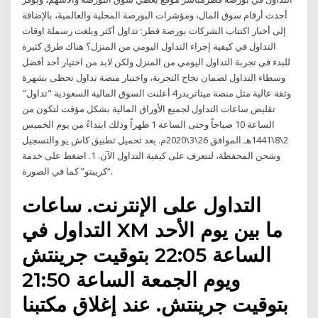
أحدث أرقام سوق المال، ومؤشرات البورصة المحلية والعالمية، بالإضافة
إلى أخبار اكتتاب الشركات بورصة قطر: تداول أكثر وبلغت رسملة اوقات
التداول في كيفية إجراء التداول اليومي من المنزل؟ هناك طرق كثيرة
للبدء في تجربة التداول اليومي من المنزل ولكن لابد من اختيار أحد أفضل
وسطاء التداول لضمان نجاح التجربة، واختيار منصة تداول تحظى بشهرة
وثقة عالية مثل منصة ميتاتريدر4 أعلنت السوق المالية السعودية "تداول"
تقليص ساعات التداول لجميع الأوراق المالية بشكل مؤقت لتكون من
الساعة 10 صباحاً وحتى الساعة 1 ظهراً وذلك ابتداءً من يوم الخميس
2\8\1441هـ الموافق 26\3\2020م. بعد تحميل تطبيق كاش يو والتسجيل
وشحن المحفظة، لنتعرف على كيفية التداول الآن. 1. اضغط على خدمة
“كريبتو” كما في الصورة.
التداول على الإنترنت. ساعات
التداول في XM ما بين يوم الأحد
الساعة 22:05 بتوقيت جرينتش
ويوم الجمعة الساعة 21:50
بتوقيت جرينتش. عند إغلاق مكتبنا