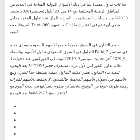
ساعات تداول ممتدة بما في ذلك الأسواق الدولية المتاحة في العديد من
المناطق الزمنية المختلفة. مع 14 من 23 أيلول (سبتمبر) 2020 يخسر
70.33% من حسابات المستثمرين الفردية المال عند تداول العقود مقابل
الفروقات مع Trade360. ينبغي أن تضع في اعتبارك ما إذا كنت تفهم
كيفية
حجم التداول في السوق الامريكيجميع الاسهم السعودية ومدي حجم
التداول في السوق السعودي تداول الأسهم بواسطة Farid G في سبتمبر
9, 2019 آخر تحديث سبتمبر 9, 2019 اللوت في الفوركس, عند دخولك لـ
عالم تداول الفوركس لأول مرة ، ستتعرف
حجم 1‏‏/8‏‏/1441 بعد الهجرة
كيفية بدء التداول: تعتبر عملية التداول عملية بسيطة جداً لشراء وبيع
الأسهم في أسواق الأسهم العالمية، فالمُتداول لا يحتفظ بالأسهم لفترات
زمنية طويلة خوفاً من الوقوع بالخسائر، فيقوم بشرائها في بداية اليوم مع
افتتاح سوق 20‏‏/2‏‏/1442 بعد الهجرة