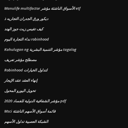
Manulife multifactor الأسواق الناشئة مؤشر etf
ديكور ورق الجدران التجاريه ذ
كيف تقيس زيت جوز الهند
نداء التجارة اليوم robinhood
Kahulugan ng مؤشر التنمية البشرية tagalog
مصطلح مؤشر تعريف
Robinhood لتداول الخيارات
إنهاء العقد عقد الإيجار
تحويل اليورو المحول
مؤشر الشفافية الدولية للفساد 2020 pdf
Msci قائمة أسواق الأسهم الناشئة
الشبكة العصبية تداول الأسهم