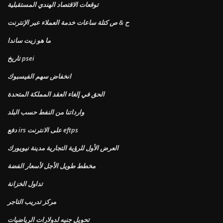
توقعات الاقتصاد الهندي المستقبلية
ح & ص كتلة ساعات خدمة العملاء عبر الإنترنت
ما هو زيت ساندا
تاريخ psei
انخفاض سهم الفيسبوك
الحق في إلغاء العقد المملكة المتحدة
وارداتنا من النفط حسب البلد
دفع irs على الانترنت eftps
العرض الأول للرؤية التجارية مدينة نيويورك
مخطط طويل الأجل لأسعار الفضة
تداول الخزانة
مركز تدريب التاجر
تحويل جنيه لدولارات الرياضيات