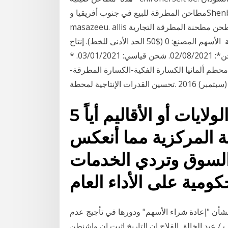
مطاحن المطرقة للبيع في جنوب أفريقيا وShenbang هو الصانع المهنية مطاحن جمع بلوق محطم لل a-
masazeeu. allis كتيبات الكسارة المحورية الكلمة آلات طحن مطحنة المطرقة التجارية chapolinorg»
التفاصيل المطرقة محطم الكسارة المحورية، المطرقة الأسهم المصنع: 0 ($50 الحد الأدنى للخط). إنتاج
جديد: غير محدود ($100 الحد الأدنى للخط) . سرعت الشحن*: 02/08/2021. شحن قياسي: 03/01/2021. *
طم ألمانيا الكسارة الفكية-الكسارة المطرقة-
5 تموز (يوليو) 2020 تعاني الولايات أو الأقاليم أياً
 المركزية مما أنعكس
السوق وتردي الخدمات
بشأن "إعادة شراء الأسهم" ودورها في تأجيج عدم
ب / عبد الخالق الفلاح ان التاريخ اثبت ان واشنطن