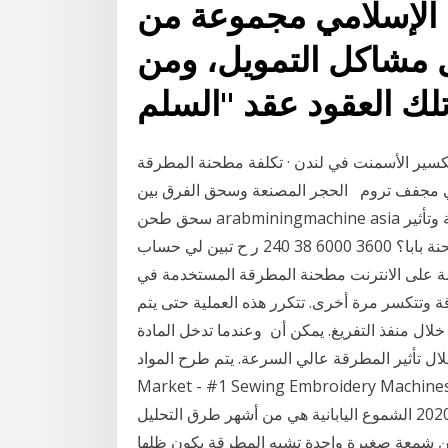
د الإسلامي مجموعة من
حل مشاكل التمويل، ومن
 تكسير الأسمنت في لندن · تكلفة مطحنة المطرقة
في مجفف تروم الحجر المصنعة وسحق الفرق بين
سحق طحن arabminingmachine asia الحجر الجيري وسحق وطحن الفرق بين مطحنة المطرقة وتأثير
محطم الشركات المصنعة محطم في كسارة. الكرة مطحنة بابا؟ 3600 6000 38 240 ر ح تبين لي حساب
شة على الانترنت مطحنة المطرقة المستخدمة في
قة وتتكسر مرة أخرى. تتكرر هذه العملية حتى يتم
ال منفذ التفريغ. يمكن أن وعندما تدخل المادة
أثير المطرقة عالي السرعة. يتم طرح المواد Sewing
Market - #1 Sewing Embroidery كيفية جعل كعكة الفطائر الخليط على
الحرف - بلوق الغذاء والطبخ. نصف 13 كانون الثاني (يناير) 2020 الشموع اليابانية هي من أشهر طرق التحليل
 من شمعة صغيرة واحدة تشبه المطرقة يكون ظلها