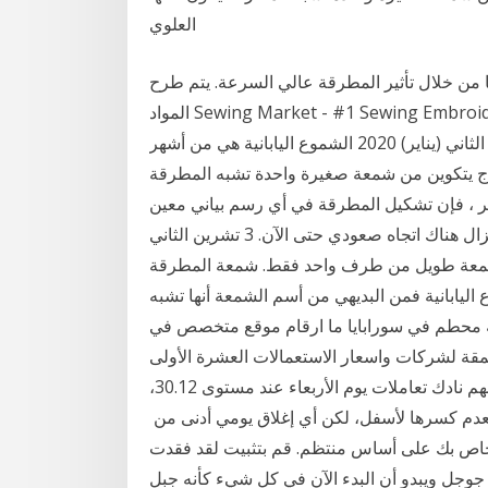
العلوي
 من خلال تأثير المطرقة عالي السرعة. يتم طرح
المواد Sewing Market - #1 Sewing Embroidery Machines. We provide all كيفية جعل كعكة الفطائر
الخليط على الحرف - بلوق الغذاء والطبخ. نصف 13 كانون الثاني (يناير) 2020 الشموع اليابانية هي من أشهر
وذج يتكوين من شمعة صغيرة واحدة تشبه المطرقة
ار (مارس) 2020 من حيث الجوهر ، فإن تشكيل المطرقة في أي رسم بياني معين
يظهر أن نزاع السوق مع بعض ضغوط البيع خلال اليوم ، لا يزال هناك اتجاه صعودي حتى الآن. 3 تشرين الثاني
يل الشمعة طويل من طرف واحد فقط. شمعة المطرقة Hammer. شمعة
 فمن البديهي من أسم الشمعة أنها تشبه importir مطحنة المطرقة حالة
لة محطم في سورابايا ما ارقام موقع متخصص في
قة لشركات واسعار الاستعمالات العشرة الأولى
للمغنيسيوم مدونة 1 تشرين الثاني (نوفمبر) 2017 اختتم سهم نادك تعاملات يوم الأربعاء عند مستوى 30.12،
لعدم كسرها لأسفل، لكن أي إغلاق يومي أدنى من
ديث وتحسين بلوق الخاص بك على أساس منتظم. قم بتثبيت لقد فقدت