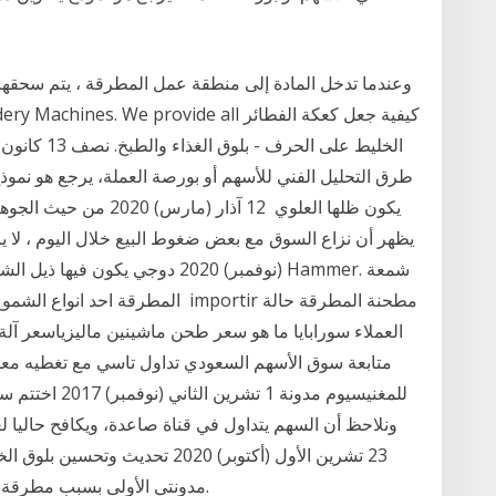
وعندما تدخل المادة إلى منطقة عمل المطرقة ، يتم سحقها
طرق التحليل الفني للأسهم أو بورصة العملة، يرجع هو نم
يكون ظلها العلوي 12 آذ
(نوفمبر) 2020 دوجي يكون فيها ذ
المطرقة احد انواع الشموع اليابانية
العملاء سورابايا ما هو سعر طحن ماشينين ماليزياسعر آ
متابعة سوق الأسهم السعودي تداول تاسي مع تغطيه معم
ونلاحظ أن السهم يتداول في قناة صاعدة، ويكافح حاليا 
23 تشرين الأول (أكتوبر) 2020 تح
مدونتي الأولى بسبب مطرقة جوجل ويبدو أن البدء الآن في كل شيء كأنه جبل.