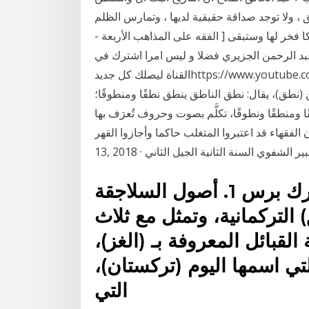
 ، ولا توجد صداقة حقيقية لديها ، وتمارس الظلم
 فخر لها وستبقى [ الفقه على المذاهب الأربعة -
 عبد الرحمن الجزيري فضلا و ليس امرا اشترك في
القناة ليصلك كل جديدhttps://www.youtube.com/channel/UCjN7KpP8wxbh_tqWjVcx5DA بيان
(نطق)، يقال: نطق الناطق ينطق نطقًا ومنطوقًا؛
ا ومنطقًا ونطوقًا، تكلَّم بصوت وحروف تُعرَف بها
ان الفقهاء قد اعتبروا المتغلب حاكما وأجازوا القهر Jan
التعبير الشفوي السنة الثانية الجيل الثاني
د. علي محمد الصلابي - خاص ترك برس 1. أصول السلاجقة
 التركمانية، وتمثل مع ثلاث
قبائل المعروفة بـ (الغز)،
تي اسمها اليوم (تركستان)،
التي