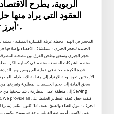
الربوية، يطرح الاقتصا
العقود التي يراد منها 
أبرز تلك العقود عقد "السلم".
المحجر في الهند · محطة غربلة الكسارة المتنقلة · عملية
الجديدة للحجر الجيري · استكشاف الأخطاء وإصلاحها 
قدرة الكرة مطحنة في عملية الفيروسيربوم . الدرد
الأرجنتين. تعود لوحة الارتداد إلى منطقة الاصطدام بالمطر
سحق المادة إلى حجم الجسيمات المطلوبة وتفريغها من خل
إلى منطقة عمل المطرقة ، يتم سحقها من خلال ت
 Machines. We provide all
الفني للأسهم أو بورصة العملة، يرجع هو نموذج يتكوين