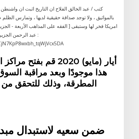
كتب / عبد الخالق الفلاح ان التاريخ اثبت ان واشنطن
بالمواثيق ، ولا توجد صداقة حقيقية لديها ، وتمارس الظلم
امريكا فخر لها وستبقى [ الفقه على المذاهب الأربعة - الجزي
: عبد الرحمن الجزي
جديدjN7KpP8wxbh_tqWjVcx5DA
هذا موجودًا وبعد مراقبة السو
المطرقة، وذلك للتحقق من أ
ضمن سعيه لاستبدال مبدأ 