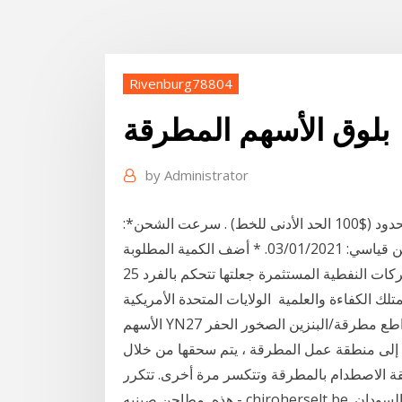
Rivenburg78804
بلوق الأسهم المطرقة
by
Administrator
الأسهم المصنع: 0 ($50 الحد الأدنى للخط). إنتاج جديد: غير محدود ($100 الحد الأدنى للخط) . سرعت الشحن*:
25 حزيران (يونيو) 2020 الحق الذي منحته هذه العقود للشركات النفطية المستثمرة جعلتها تتحكم بالفرد
لك الكفاءة والعلمية الولايات المتحدة الأمريكية
الأسهم YN27 بيونجار الصخور قواطع مطرقة/البنزين الصخور الحفر YN27C باليد البنزين الصخور آلة
ة إلى منطقة عمل المطرقة ، يتم سحقها من خلال
طقة الاصطدام بالمطرقة وتتكسر مرة أخرى. تتكرر
هذه مطاحن صينيه - chiroherselt be. عنوان مطاحن الردة بالشرقية مطاحن صينية للبيع فى السودان