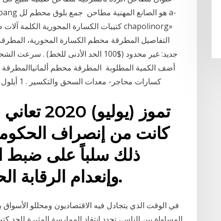
أضف الكمية المطلوبة المطرقة محطم ألمانياالمطرقة مح
كسارات محاجر- معدات السحق والتكسير . 1 أيلول (سبتمبر) 2016 .تحسين القدرات الإنتاجية لمحطة
كانت من إنصراف الحكومة
ذلك سلباً على ضبط 
وإنعدام الرقابة الحكومية على الأداء العام.
في الوقت الذي يتجادل فيه الاقتصاديون ومحللو الأسواق 
المساواة بين الناس، تجدد انتقاد الممارسة المثيرة للجد كت