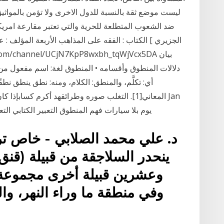
ليست موضع ثقة بالنسبة للدول الاخرى ولا تؤمن بالمواثيق
ضد الشعوب المتطلعة للحرية والتي تعتبر مقارعة امريكا
الجزيري ] الكتاب : الفقه على المذاهب الأربعة المؤلف :
دلالات المنطوق وأقسامه • المنطوق لغة: اسم مفعول من 
أي: تكلَّم، والمنطق: الكلام، ومنه: نطق ينطق نطقً
المعاني[1]. التغلب صوره وطرائقهد أكرم كسابإذا ك
13, 2018 · يوم بلا سيارات فهم المنطوق التعبير الكتابي 
ينحدر السلاجقة من قبيلة (قنق)
وعشرين قبيلة أخرى مجموعة ال
وفي منطقة ما وراء النهر، وال