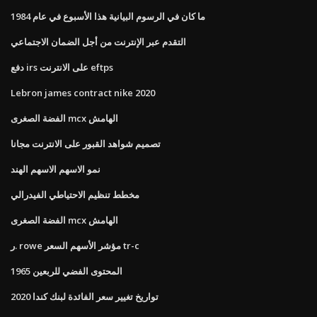
ما كان في الرسوم البيانية هذا الأسبوع في عام 1984
التقدم عبر الإنترنت من أجل الضمان الاجتماعي
دفع irs على الانترنت eftps
Lebron james contract nike 2020
الفضة الصغرى mcx الهامش
تصميم شواهد القبور على الانترنت مجانا
نمو الاسهم الاسهم الهند
مخطط تنظيم الاحتياطي الفيدرالي
الفضة الصغرى mcx الهامش
ر. rowe مؤشر الأسهم السعر tr-c
المحتوى الفضي للربعين 1965
تواريخ تغيير سعر الفائدة لبنك كندا 2020