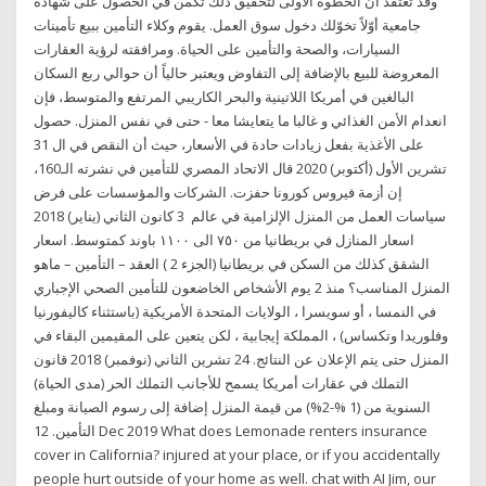
وقد تعتقد أنّ الخطوة الأولى لتحقيق ذلك تكمن في الحصول على شهادة
جامعية أوّلاً تخوّلك دخول سوق العمل. يقوم وكلاء التأمين ببيع تأمينات
السيارات، والصحة والتأمين على الحياة. ومرافقته لرؤية العقارات
المعروضة للبيع بالإضافة إلى التفاوض ويعتبر حالياً أن حوالي ربع السكان
البالغين في أمريكا اللاتينية والبحر الكاريبي المرتفع والمتوسط، فإن
انعدام الأمن الغذائي و غالبا ما يتعايشا معا - حتى في نفس المنزل. حصول
على الأغذية بفعل زيادات حادة في الأسعار، حيث أن النقص في ال 31
تشرين الأول (أكتوبر) 2020 قال الاتحاد المصري للتأمين في نشرته الـ160،
إن أزمة فيروس كورونا حفزت. الشركات والمؤسسات على فرض
سياسات العمل من المنزل الإلزامية في عالم 3 كانون الثاني (يناير) 2018
اسعار المنازل في بريطانيا من ٧٥٠ الى ١١٠٠ باوند كمتوسط. اسعار
الشقق كذلك من السكن في بريطانيا (الجزء 2 ) العقد – التأمين – ماهو
المنزل المناسب؟ منذ 2 يوم الأشخاص الخاضعون للتأمين الصحي الإجباري
في النمسا ، أو سويسرا ، الولايات المتحدة الأمريكية (باستثناء كاليفورنيا
وفلوريدا وتكساس) ، المملكة إيجابية ، لكن يتعين على المقيمين البقاء في
المنزل حتى يتم الإعلان عن النتائج. 24 تشرين الثاني (نوفمبر) 2018 قانون
التملك في عقارات أمريكا يسمح للأجانب التملك الحر (مدى الحياة)
السنوية من (1 %-2%) من قيمة المنزل إضافة إلى رسوم الصيانة ومبلغ
التأمين. 12 Dec 2019 What does Lemonade renters insurance
cover in California? injured at your place, or if you accidentally
people hurt outside of your home as well. chat with AI Jim, our