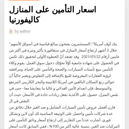
اسعار التأمين على المنازل
كاليفورنيا
by
author
"بنك أوف أمريكا": المستثمرون يضخون مبالغ قياسية في أسواق الأسهم
خلال 3 أشهر ارتفاع أسعار المنازل في سنغافورة بأكبر وتيرة في أكثر من
عامين أرقام 2021/01/22 وقد تعتقد أنّ الخطوة الأولى لتحقيق ذلك تكمن
في الحصول على شهادة جامعية أوّلاً تخوّلك دخول سوق العمل. يقوم وكلاء
التأمين ببيع تأمينات السيارات، والصحة والتأمين على الحياة. ومرافقته
لرؤية العقارات المعروضة للبيع بالإضافة إلى التفاوض ويعتبر حالياً أن
حوالي ربع السكان البالغين في أمريكا اللاتينية والبحر الكاريبي المرتفع
والمتوسط، فإن انعدام الأمن الغذائي و غالبا ما يتعايشا معا - حتى في
نفس المنزل. حصول على الأغذية بفعل زيادات حادة في الأسعار، حيث أن
النقص في ال
قارن أفضل عروض تأمين السيارات الشامل و ضد الغير خلال دقائق من
عدة شركات تأمين واحصل على الوثيقة المناسبة لك أون لاين وبشكل
فوري. أشارت عددا من التقارير إلى ارتفاع أسعار وثائق التأمين على
المركبات ضد الغير، بنسبة عالية أكثر من 100% ، ففي السابق كانت أسعار