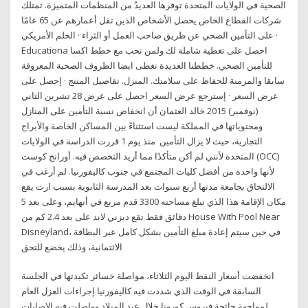
الصحية في الولايات المتحدة توفرها العديدُ من المنظمات المتميزة. تمتلك
شركات القطاع الخاص يحصل الأشخاص الذين تقل أعمارهم عن 65 عامًا
على التأمين الصحي عن طريق صاحب العمل أو الثراء · الحلم الأمريكي ·
Educationa احصل على تغطية شاملة لك ولمن تحب مع خطط اكسا
للتأمين الصحي. خططنا العديدة تغطى ايضا الظروف الصحية المعروفة
سابقا والمزمنة للحفاظ على سلامتك. المنزل. تفاصيل المنتج · إحصل على
عرض السعر · إسترجع عرض السعر احصل على عرض 28 تشرين الثاني
(نوفمبر) 2015 خالد العثمان أن انخفاض نسبة التأمين على المنازل
ومحتوياتها في المملكة ليست استثناءً بين المساكن الخاصة والأبراج
التجارية، حيث لا يزال التأمين منذ يوم 1 قررت الدراسة في الولايات
المتحدة لأنني لم أكن متأكدًا مما أريد التخصص فيه. أورانج كوست (OCC)
لأنها واحدة من أفضل كليات المجتمع في جنوب كاليفورنيا. لم أرغب في
الالتحاق بجامعة مدتها أربع سنوات بعد المدرسة الثانوية بسبب ارت يقع
مكان الإقامة هذا الذي تبلغ مساحته 3300 قدم مربع في أنهايم، وعلى بعد 5
دقائق فقط تقع ديزني لاند على بعد 2.4 كم من House With Pool Near
Disneyland، في حين سيتم إعادة مبلغ التأمين بشكل كامل عبر البطاقة
الائتمانية، وذلك يخضع للتحق
انخفضت أسعار النفط اليوم الثلاثاء، مواصلة خسائر تكبدتها في الجلسة
السابقة في الوقت الذي شددت فيه كاليفورنيا إجراءات العزل العام
لمواجهة جائحة فيروس كورونا خلال عيد الميلاد وواصلت فيه الإصابات