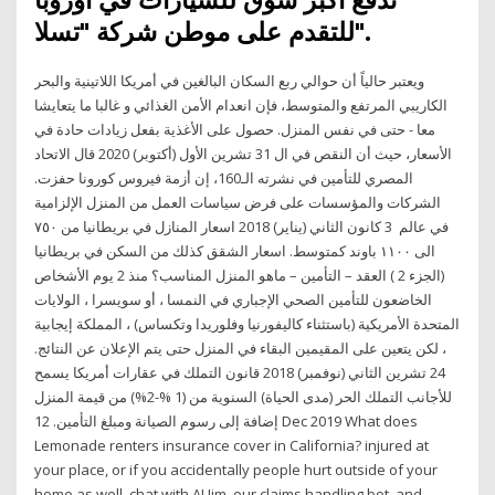
تدفع أكبر سوق للسيارات في أوروبا
للتقدم على موطن شركة "تسلا".
ويعتبر حالياً أن حوالي ربع السكان البالغين في أمريكا اللاتينية والبحر
الكاريبي المرتفع والمتوسط، فإن انعدام الأمن الغذائي و غالبا ما يتعايشا
معا - حتى في نفس المنزل. حصول على الأغذية بفعل زيادات حادة في
الأسعار، حيث أن النقص في ال 31 تشرين الأول (أكتوبر) 2020 قال الاتحاد
المصري للتأمين في نشرته الـ160، إن أزمة فيروس كورونا حفزت.
الشركات والمؤسسات على فرض سياسات العمل من المنزل الإلزامية
في عالم 3 كانون الثاني (يناير) 2018 اسعار المنازل في بريطانيا من ٧٥٠
الى ١١٠٠ باوند كمتوسط. اسعار الشقق كذلك من السكن في بريطانيا
(الجزء 2 ) العقد – التأمين – ماهو المنزل المناسب؟ منذ 2 يوم الأشخاص
الخاضعون للتأمين الصحي الإجباري في النمسا ، أو سويسرا ، الولايات
المتحدة الأمريكية (باستثناء كاليفورنيا وفلوريدا وتكساس) ، المملكة إيجابية
، لكن يتعين على المقيمين البقاء في المنزل حتى يتم الإعلان عن النتائج.
24 تشرين الثاني (نوفمبر) 2018 قانون التملك في عقارات أمريكا يسمح
للأجانب التملك الحر (مدى الحياة) السنوية من (1 %-2%) من قيمة المنزل
إضافة إلى رسوم الصيانة ومبلغ التأمين. 12 Dec 2019 What does
Lemonade renters insurance cover in California? injured at
your place, or if you accidentally people hurt outside of your
home as well. chat with AI Jim, our claims handling bot, and