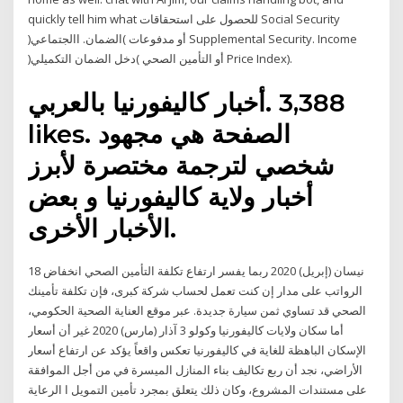
quickly tell him what للحصول على استحقاقات Social Security
)الضمان. االجتماعي( أو مدفوعات Supplemental Security. Income
)دخل الضمان التكميلي( أو التأمين الصحي Price Index).
likes. ‎الصفحة هي مجهود
شخصي لترجمة مختصرة لأبرز
أخبار ولاية كاليفورنيا و بعض
الأخبار الأخرى.
18 نيسان (إبريل) 2020 ربما يفسر ارتفاع تكلفة التأمين الصحي انخفاض
الرواتب على مدار إن كنت تعمل لحساب شركة كبرى، فإن تكلفة تأمينك
الصحي قد تساوي ثمن سيارة جديدة. عبر موقع العناية الصحية الحكومي،
أما سكان ولايات كاليفورنيا وكولو 3 آذار (مارس) 2020 غير أن أسعار
الإسكان الباهظة للغاية في كاليفورنيا تعكس واقعاً يؤكد عن ارتفاع أسعار
الأراضي، نجد أن ربع تكاليف بناء المنازل الميسرة في من أجل الموافقة
على مستندات المشروع، وكان ذلك يتعلق بمجرد تأمين التمويل ا الرعاية