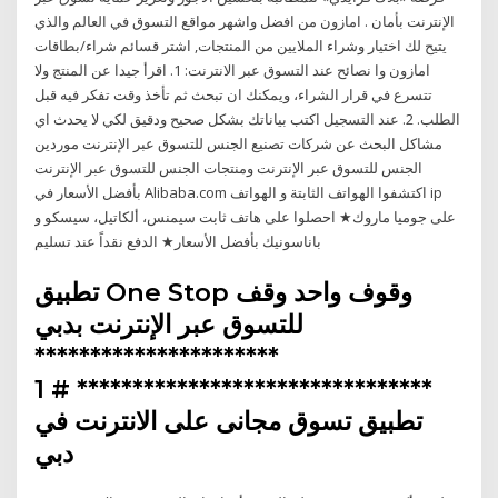
الإنترنت بأمان . امازون من افضل واشهر مواقع التسوق في العالم والذي
يتيح لك اختيار وشراء الملايين من المنتجات, اشتر قسائم شراء/بطاقات
امازون وا نصائح عند التسوق عبر الانترنت: 1. اقرأ جيدا عن المنتج ولا
تتسرع في قرار الشراء، ويمكنك ان تبحث ثم تأخذ وقت تفكر فيه قبل
الطلب. 2. عند التسجيل اكتب بياناتك بشكل صحيح ودقيق لكي لا يحدث اي
مشاكل البحث عن شركات تصنيع الجنس للتسوق عبر الإنترنت موردين
الجنس للتسوق عبر الإنترنت ومنتجات الجنس للتسوق عبر الإنترنت
بأفضل الأسعار في Alibaba.com اكتشفوا الهواتف الثابتة و الهواتف ip
على جوميا ماروك★ احصلوا على هاتف ثابت سيمنس، ألكاتيل، سيسكو و
باناسونيك بأفضل الأسعار★ الدفع نقداً عند تسليم
تطبيق One Stop وقوف واحد وقف
للتسوق عبر الإنترنت بدبي
**********************
******************************** # 1
تطبيق تسوق مجانى على الانترنت في
دبي