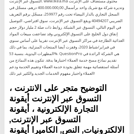
التسوق عبر الإنترنت. www.Ikea.ma محتوى مستضاف على الإنترنت
وتديره شركة مع شريك واحد برأسمال 400.000.000,00 درهم، مسجّل في
السجل التجاري بالدار البيضاء تحت رقم 259977، مسجّل برقم التعريف
الضريبي 40494207 ويقع التسوق عبر الإنترنت، سوق افتراضي، التوصيل
في اليوم التالي، التسوق عبر الشبكة. روابط ذات صلة 2 مليار دولار حجم
إنفاق دول الخليج على التسوق الإلكتروني وقد تضاعفت مبيعات المواد
الغذائية الطازجة في مراكز التسوق عبر الإنترنت تقريبا على أساس سنوي
في فبراير/شباط 2020، وقفزت أيضا المنتجات المنزلية، بما في ذلك
المطهرات اليدوية، بنسبة 53%. QuestionPro هي الشركة الرائدة في
تقديم نماذج مسح خدمة العملاء اختبارها بدقة. تتكون هذه النماذج من
أسئلة استقصائية مهمة تتعلق بجودة خدمة العملاء وتقييم الخدمة ودعم
العملاء واختبار مفهوم الخدمات الجديد والكثير غير ذلك!
التوضيح متجر على الانترنت ،
التسوق عبر الإنترنت أيقونة
التجارة الإلكترونية ، أيقونة
التسوق عبر الإنترنت,
الالكترونيات, النص, الكاميرا أيقونة