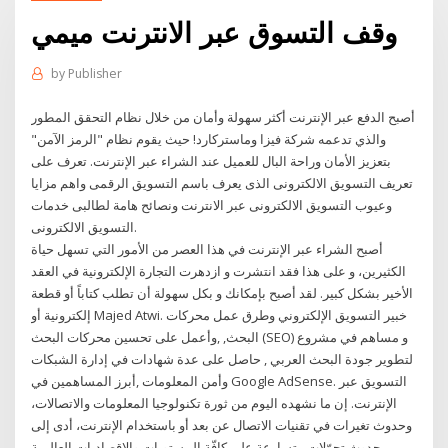
وقف التسوق عبر الانترنت ميمي
by
Publisher
أصبح الدفع عبر الإنترنت أكثر سهولة وأمان من خلال نظام التحقق المطور
والذي تدعمه شركة فيزا وماستركارد! حيث يقوم نظام "الرمز الآمن"
بتعزيز الأمان وراحة البال للعميل عند الشراء عبر الإنترنت. تعرف على
تعريف التسويق الالكترونى الذى يعرف باسم التسويق الرقمى واهم مزايا
وعيوب التسويق الالكترونى عبر الانترنت ونصائح هامة لطالبى خدمات
التسويق الالكترونى.
أصبح الشراء عبر الإنترنت في هذا العصر من الأمور التي تسهل حياة
الكثيرين، و على هذا فقد انتشرت و ازدهرت التجارة الإلكترونية في العقد
الأخير بشكل كبير. لقد أصبح بإمكانك و بكل سهولة أن تطلب كتاباً أو قطعة
إلكترونية أو Majed Atwi. خبير التسويق الإلكتروني وطرق عمل محركات
البحث, ,وأعمل على تحسين محركات البحث (SEO) و مساهم في مشروع
لتطوير جودة البحث العربي , حاصل على عدة شهادات في إدارة الشبكات
وأمن المعلومات ,أبرز المساهمين في Google AdSense. التسويق عبر
الإنترنت. إن ما نشهده اليوم من ثورة تكنولوجيا المعلومات والاتصالات،
وحدوث تغيرات في تقنيات الاتصال عن بعد أو باستخدام الإنترنت، أدى إلى
حدوث تحوّلات متسارعة على كافّة المستويات والاقصاديات العالمية