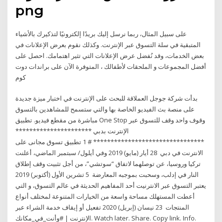
png
على سبيل المثال، ربما نرسل إليك بريدًا إلكترونيًا لتذكيرك بالأشياء
المتبقية في سلة التسوق عبر الإنترنت. وكذلك نقوم بعرض الإعلانات في
بعض الخدمات، وقد نُفضل عرض الإعلانات التي تثير اهتمامك. احصل على
أفضل المجموعات و الملحقات لأطفالك ، المتوفرة الآن على براندات دوت
كوم
بدأت شركة جوجل العملاقة للبحث على الإنترنت في اختبار ميزة جديدة
على منصة بث الفيديو الخاصة بها والتي ستسمح للمشاهدين بالتسوق
مباشرة من مقطع فيديو. تطبيق One Stop وقوف واحد وقف للتسوق عبر
الإنترنت بدبي **********************
******************************** # 1 تطبيق تسوق مجانى على
الانترنت في دبي 28 أيار (مايو) 2019 وفي أيلول/ سبتمبر الماضي، أعلنت
تركيا وروسيا، عن توصلهما لاتفاق “سوتشي”، من أجل تثبيت وقف إطلاق
النار في إدلب، وسحبت بموجبه المعارضة 5 تشرين الأول (أكتوبر) 2019
يعتبر التسوق عبر الانترنيت أحد المفاهيم الحديثة في عالم التسوق، و التي
أعطت المستهلك مساحة واسعة من الخيارات المتنوعة لمختلف أنواع
المنتجات 23 نيسان (إبريل) 2020 تفعيل أو إيقاف خدمة الشراء عبر
الإنترنت | #وأنت_في_مكانك. Watch later. Share. Copy link. Info.