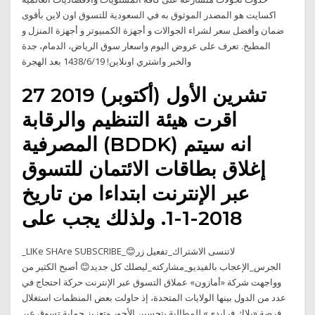
اكسايت هو المصدر الموثوق به في السعودية للتسوق اون لاين بأقوى
ضمان وأفضل سعر لشراء الجوالات و أجهزة الكمبيوتر و أجهزة المنزل و
المطبخ. تعرف على عروض اليوم واسعار سوق الرياض، الدمام، جدة
والخبر واشتري اونلاين! 19‏‏/6‏‏/1438 بعد الهجرة
27 تشرين الأول (أكتوبر) 2019
اقرت هيئة التنظيم والرقابة
المصرفية (BDDK) انه سيتم
إغلاق بطاقات الائتمان للتسوق
عبر الإنترنت ابتداءا من تاريخ
2018-1-1. ولذلك يجب على
_LIKe SHAre SUBSCRIBE_😊لاتنسى الاشتراك_تفعيل زر
الجرس_الإعجاب بالفيديو_مشاركته_ليصلك كل جديد😊 أصبح الكثير من
وواجهت شركة «أمازون» عملاق التسوق عبر الإنترنت حركة احتجاج في
عدد من الدول بينها الولايات المتحدة، إذ حاولت بعض المنظمات استغلال
فرصة «بلاك فرايدي» للمطالبة بتحسين الأجور وتعزيز حماية تسوق عبر