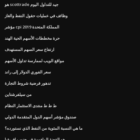
هو scottrade جيد للتداول اليوم
وظائف في عمليات حقول النفط والغاز
مؤشر cpi المملكة المتحدة 2019
حرة مخططات الأسهم الحية الهند
ارتفاع سعر السهم المستهدف
مواقع الويب لممارسة تداول الأسهم
سعر الفوري الدولار إلى راند
تدهور فرضية شروط التجارة
من سيلفرشتاين
ط ط ط منتدى الاستثمار النظام
صندوق مؤشر أسهم الدول المتقدمة الدولي
ما هي النسبة المئوية من النفط الذي نستورده؟
هو الفضة الملغومة في جنوب افريقيا