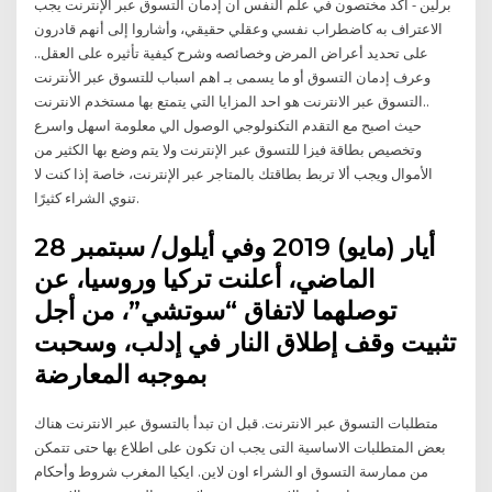
برلين - أكد مختصون في علم النفس أن إدمان التسوق عبر الإنترنت يجب
الاعتراف به كاضطراب نفسي وعقلي حقيقي، وأشاروا إلى أنهم قادرون
على تحديد أعراض المرض وخصائصه وشرح كيفية تأثيره على العقل..
وعرف إدمان التسوق أو ما يسمى بـ اهم اسباب للتسوق عبر الأنترنت
..التسوق عبر الانترنت هو احد المزايا التي يتمتع بها مستخدم الانترنت
حيث اصبح مع التقدم التكنولوجي الوصول الي معلومة اسهل واسرع
وتخصيص بطاقة فيزا للتسوق عبر الإنترنت ولا يتم وضع بها الكثير من
الأموال ويجب ألا تربط بطاقتك بالمتاجر عبر الإنترنت، خاصة إذا كنت لا
تنوي الشراء كثيرًا.
28 أيار (مايو) 2019 وفي أيلول/ سبتمبر
الماضي، أعلنت تركيا وروسيا، عن
توصلهما لاتفاق “سوتشي”، من أجل
تثبيت وقف إطلاق النار في إدلب، وسحبت
بموجبه المعارضة
متطلبات التسوق عبر الانترنت. قبل ان تبدأ بالتسوق عبر الانترنت هناك
بعض المتطلبات الاساسية التى يجب ان تكون على اطلاع بها حتى تتمكن
من ممارسة التسوق او الشراء اون لاين. ايكيا المغرب شروط وأحكام