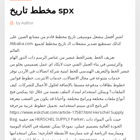
مخطط تاريخ spx
by
Author
اشترِ أفضل مشغل موسيقى تاريخ مخطط قادم من مصانع الصين على
Alibaba.com. كذلك تستطيع تصدير مشغلات الـ تاريخ مخطط لجميع
العالم.
تعريف الخط. يعتبرالخط عنصر من عناصر الرسم ذات الدور الهام
والرئيسي في بناء العمل الفني حيث لايكاد اي عمل تصميمي يخلو من
عنصر الخط والتعريف الهندسي للخط امنية شركة اتصالات في الأردن توفر
خدمات متنوعة في مجال الاتصالات, خدمات الانترنت, خطوط فواتير,
خطوط بطاقات مدفوعة مسبقا بالإضافة لحلول الأعمال للشركات. كيف
يمكنني فتح sp الملفات؟ ويمكن استخدام امتداد الملف نفسه من خلال
أنواع ملفات مختلفة وبرامج مختلفة، وأحيانا قد يكون من الصعب معرفة
البرنامج الذي سيتم استخدامه. تحميل خطوط عربية مزخرفة
https://www.eskchat.com/article-17587.html Herschel Supply
Bag. تعد حقيبة HERSCHEL SUPPLY Parker، حيث تأتي المواد ذات
الجودة العالية بتصميم عملي، نموذجًا يمكن تفضيله في الحياة اليومية
وممارسة الرياضة أو عند ممارسة الأنشطة الخارجية؛ يمكن استخدامها
لسنوات عديدة بفضل هيكلها إشترك الآن . we space. أقوى إنترنت في