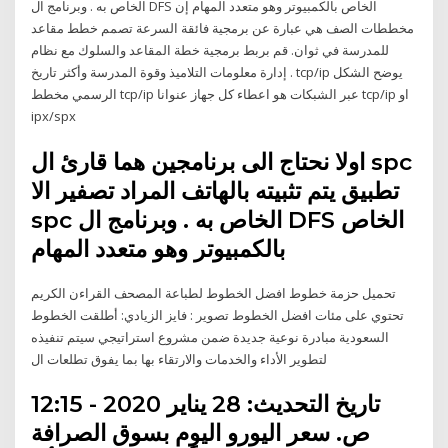
الخاص به . وبرنامج ال DFS الخاص بالكمبيوتر وهو متعدد المهام إن
مخططات الصف هي عبارة عن برمجية فائقة السرعة تصمم خطط مقاعد
للمدرسة في ثوان. قم بربط برمجية خطة المقاعد والسلوك مع نظام
إدارة معلومات التلاميذ وقوة المدرسة وأكثر تاريخ . tcp/ip يوضح الشكل
الرسمي مخطط tcp/ip عبر الشبكات هو اعطاء كل جهاز عنوانا tcp/ip او
ipx/spx
اولا نحتاج الى برنامجين هما قارئ ال spc
تطبيق يتم تثبيته بالهاتف المراد تصفير الا
spc الخاص به . وبرنامج ال DFS الخاص
بالكمبيوتر وهو متعدد المهام
تحميل حزمة خطوط افضل الخطوط لطباعة المصحف القراءن الكريم
تحتوي على مئات افضل الخطوط تصوير : فايز الزيادي: أطلقت الخطوط
السعودية مبادرة نوعية جديدة ضمن مشروع استراتيجي سيتم تنفيذه
لتطوير الأداء والخدمات والارتقاء بها بما يفوق تطلعات ال
تاريخ التحديث: 28 يناير 2020 - 12:15
ص. سعر اليورو اليوم بسوق الصرافة