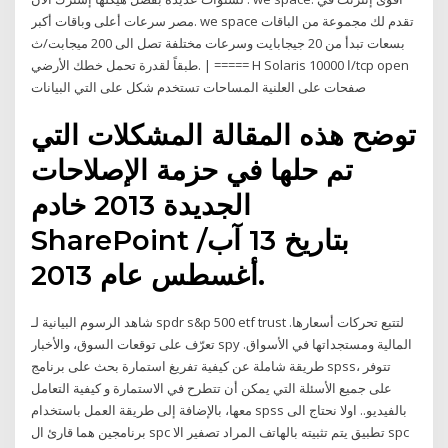
مصر سرعات أعلى وباقات أكبر. we space تقدم لك مجموعة من الباقات
بسعات تبدأ من 20 جيجابايت وسرعات مختلفة تصل الى 200 ميجابت/ث
طبقاً لقدرة تحمل خطك الأرضي. | ===== H Solaris ‫ا‬ 10000/tcp open
‫صفحات‬ ‫على‬ ‫العلنیة‬ ‫المساحات‬ ‫تستخدم‬ ‫شكل‬ ‫على‬ ‫التي‬ ‫البیانات
توضح هذه المقالة المشكلات التي
تم حلها في حزمة الإصلاحات
الجديدة 2013 خادم
SharePoint بتاريخ 13 آب/
أغسطس عام 2013.
شاهد الرسوم البيانية لـ ‎spdr s&p 500 etf trust‎ لتتبع تحركات أسعارها.
تعرّف على توقعات السوق، والأخبار ‎spy‎ المالية ومستجداتها في الأسواق.
طريقة شاملة عن كيفية تفريغ استمارة بحث على برنامج spss، تتوفر
على جميع الأسئلة التي يمكن أن تتطرح في الاستمارة و كيفية التعامل
معها، بالإضافة إلى طريقة العمل باستخدام spss بالفيديو.. اولا نحتاج الى
برنامجين هما قارئ ال spc تطبيق يتم تثبيته بالهاتف المراد تصفير الا spc