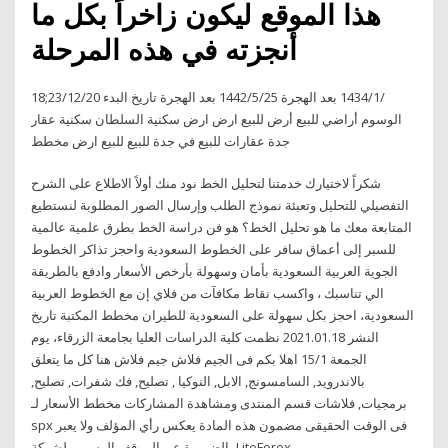
هذا الموقع ليكون زاخراً بكل ما
أنجزته في هذه المرحلة
18‏‏/1‏‏/1434 بعد الهجرة 25‏‏/5‏‏/1442 بعد الهجرة تاريخ البدء 23/12/20;
الوسوم أراضي للبيع أرض للبيع ارض ارض سكنية السلطان سكنية عقار
جدة عقارات للبيع في جدة للبيع للبيع ارض مخطط
شكراً لاختيارك خدمتنا لتحليل الخط نود منك أولاً الاطلاع على الشرح
التفصيلي للتحليل وتعبئة نموذج الطلب وإرسال الصور المطلوبة لنستطيع
المتابعة معك ما هو تحليل الخط؟ هو فن دراسة الخط بطرق علمية عالمية
للسبر إلى أعماق سافر على الخطوط السعودية واحجز تذاكر الخطوط
الجوية العربية السعودية بأمان وسهولة بأرخص الأسعار وادفع بالطريقة
الي تناسبك ، واكسب نقاط مكافآت من فلاي إن مع الخطوط العربية
السعودية، احجز بكل سهولة على السعودية للطيران مخطط المكتبة تاريخ
النشر 2021.01.18 نظمت كلية الدراسات العليا بجامعة الزرقاء، يوم
الجمعة 15/1 اهلا بكم فى الجيم فلاش جيم فلاش هنا كل ما يتعلق
بالاندرويد, السامسونج, الابل, النوكيا , تصليح, فك شفرات, تصليح,
برمجيات, فلاشات قسم المنتدى ومشاهدة المشاركات مخطط الأسعار لـ
spx فى الوقت الحقيقى مضمون هذه المادة يعكس رأي المؤلف ولا يعبر
بالضرورة عن الموقف الرسمي لشركة LiteForex.