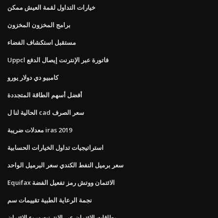
خيارات التداول لقمة العيش ممكن
برامج المخزون المخزون
مستقبل استكشاف الفضاء
Uppcl فاتورة عبر الإنترنت إيصال الدفع
كامبيو دي دولار يورو
أفضل أسهم الطاقة المتجددة
الحالية لنا ل cad سعر الصرف
معدلات ضريبة iras 2019
استراتيجيات تداول الخيارات الحسابية
سعر برميل النفط الكندي سعر البرميل الواحد
Equifax الائتمان ووتش رمز تفعيل الفضة
نجمة الرعاية الطبية تقييمات سم
بطاقات الائتمان عبر الإنترنت سوء الائتمان