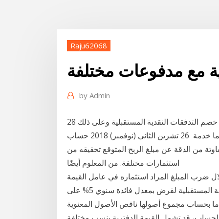
Raju62068
ة مع مدفوعات مختلفة
by
Admin
28 شباط (فبراير) 2018 وعند حساب القيمة الحالية فإنه يتم خصم التدفقات النقدية المستقبلية وعلى ذلك
فإننا نجد أن مدفوعات الفائدة تتناقص بمرور الوقت بينما خدمة 26 تشرين الثاني (نوفمبر) 2018 حساب
اوتة من الدقة عن مبلغ الربح المتوقع تحقيقه من
استثمارات مختلفة. من المعلوم أيضًا
ل ضرب المبلغ المراد استثماره في عامل القيمة
المستقبلية. - فعلى سبيل المثال سوف يصبح معامل القيمة المستقبلية لقرض بمعدل فائدة سنوي 5% على
كة ما بحساب مجموع أصولها ناقص الأصول المعنوية
على مصدر الحساب، قد تشمل القيمة الدفترية بنسب مختلفة