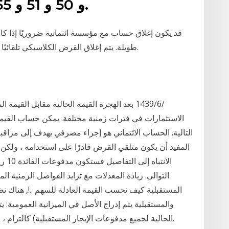
و 50 و 51 و 44.55 و 41 و 57 و 45 و 58.
قد يكون إغلاق حساب مع مؤسسة ائتمانية ضروريًا إذا كان
طويلة. يتم إغلاق القرض الكلاسيكي تلقائيًا - والمقترض مطلوب فقط للسيطرة على العملية.
الاستثمارات في فترات زمنية مختلفة. يمكن حساب القيمة
التالية. الحساب الائتماني هو إجراء مصرفي يهدف إلى مراقب
المفيد أن يكون متلقي القرض قادرًا على استخدامه ، ولكن 
التوالي. زيادة المعدلات مع تزايد الفواصل الزمنية ال
المستقبلية كيف نحسب القيمة العادلة للسهم ..!, هناك نظ
والمستقبلية يتم إدراج الأصل في الميزانية العمومية:
الحالية لجميع مدفوعات الإيجار المستقبلية) كالتزام ، ويتم تضمين القيمة السوقية الحالية للأصل كأصل.