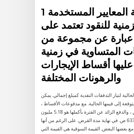
1 أيار (مايو) 2017 إنّ غالبية المعايير المستخدمة
نية للنقود تعتمد على
عبارة عن مجموعة من
 المتساوية في زمنية
عليها أقساط الإيجارات
والرهونات المختلفة
لحالية لتيار التدفقات النقدية كمبلغ إجمالي. يمكن
توقعة إلى قيمها الحالية. مع مدفوعات الأقساط ،
سيكون الدفع الشهري 34084 ص ، والدفع الزائد عن الفترة بأكملها هو 5.18 مليون p. في حين أن المدفوعات
المختلفة سوف تختلف من 44217 ص. أول ما يصل إلى 12 633 ص. في نهاية مدة القرض. على الرغم من أنها
مع بعضها البعض. القيمة السوقية هي القيمة التي