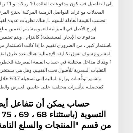
المعدلات مع تزايد الفواصل الزمنية المركبة: يحتاج الم
نحسب القيمة العادلة للسهم ..!, هناك نظريات عديدة لقيا
إدراج الأصل في الميزانية العمومية: يتم تضمين مبل
مدفوعات الإيجار المستقبلية) كالتزام ، ويتم تضمين
باستثمار كبير ، من الضروري تقييم ما إذا كانت الاستثمار م
المشروع سوف تفوق تكاليفه الإجمالية. هناك عدة طرق لتقييم
1 وهناك مداخل مختلفة في حساب القيمة المعرضة للخطر، و
التقلبات السعرية للأصول تحت التقييم، وهل هي مستخرج
كمحصلـة لتأثيـرات مختلفـة علـى جانبـي العـرض والطلـ