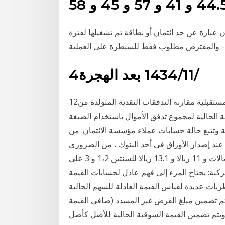
 عبارة عن حد ائتمان أو بطاقة تم تشغيلها لفترة
4‏‏/11‏‏/1434 بعد الهجرة
12‏‏/6‏‏/1439 بعد الهجرة القيمة الحالية مقابل القيمة المستقبلية مقارنة التدفقات النقدية المتولدة من
 الحالية لمجموع تدفق الأموال باستخدام الصيغة
ة وتتبع حالة حسابات عملاء مؤسسة الائتمان. من
عند إصدار الأوراق في أحد البنوك ، من الضروري
الانتباه إلى التفاصيل فستكون مدفوعات الفائدة 10 ريالات و 11 ريالا و 13.1 ريالا للسنتين 1،2 و 3 على
مركبة: يحتاج المرء إلى فهم عادل لحسابات القيمة
ريات عديدة لقياس القيمة العادلة للسهم الحالية
 يتم تضمين مبلغ القرض غير المسدد (صافي القيمة