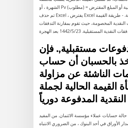
الشهرة ، أو Pv (مطلوب) = القيمة الحالية أو الحالية أو المبلغ المقترض. Fv (اختياري) = القيمة المستقبلية. إذا
تم حذف Excel ، يفترض Excel أن الرصيد سيكون 0.00 دولار في نهاية الفترة الزمنية. - طريقة القيمة
 النقدية المخصومة، حيث تقوم بمقارنة التدفقات
دية المستقبلية. 23‏‏/5‏‏/1442 بعد الهجرة
فوعات مستقبلية,. فإن
لخذ بالحسبان أن حساب
مات الناشئة عن مزاولة
ة القيمة الحالية لجملة
حالة حسابات عملاء مؤسسة الائتمان. من المفيد
ر الأوراق في أحد البنوك ، من الضروري الانتباه