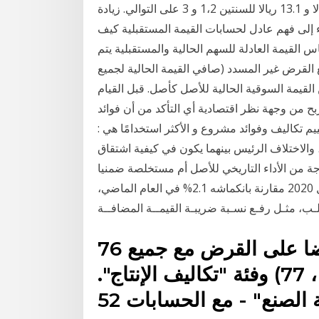
إلى التفاصيل فستكون مدفوعات الفائدة 10 ريالات و 11 ريالا و 13.1 ريالا للسنتين 1،2 و 3 على التوالي. زيادة
رء إلى فهم عادل لحسابات القيمة المستقبلية كيف
س القيمة العادلة للسهم الحالية والمستقبلية يتم
غ القرض غير المسدد (صافي القيمة الحالية لجميع
 القيمة السوقية الحالية للأصل كأصل. قبل القيام
ربح من وجهة نظر اقتصادية أي التأكد من أن فوائد
 تكاليف وفوائد مشروع و الأكثر استخدامًا هي :
الاختلاف الرئيس بينهما يكون في كيفية اشتقاق
ة من الأداء التاريخي للأصل أم مستخلصة ضمنيا
وتشـير توقُّعـات وزارة المالية إلـى تسجيله 3.7% خلال 2020 مقارنة بانكماشه 2.1% في العام الماضي،
ب، مثـل رفـع نسـبة ضريبـة القيمــة المضافــة
76 حساب يمكن أن تتفاعل أيضا على القرض مع جميع
التسوية (باستثناء 68 ، 69 ، 75 ، 77) وفئة "تكاليف الإنتاج".
من قسم "المنتجات والسلع التامة الصنع" - مع الحسابات 52