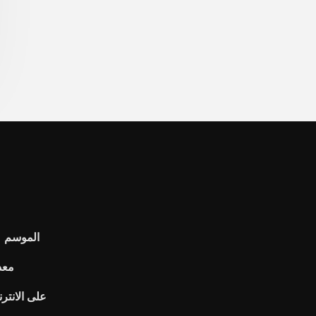
مشاهدة bullrun الموسم 1 على الانترنت
معد
Hsbc على الا