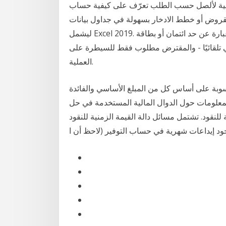
سوقية لألصل حسب الطلب تعرّف على كيفية حساب
خطط الادخار بسهولة في جداول بيانات Excel باستخدام وظيفة PMT. تم التحديث
ليشمل Excel 2019. قد يكون إغلاق حساب مع مؤسسة ائتمانية ضروريًا إذا كان عبارة عن حد ائتمان أو بطاقة
كي تلقائيًا - والمقترض مطلوب فقط للسيطرة على
العملية.
حسوبة على أساس كل من المبلغ الأساسي والفائدة
بمعلومات حول الدوال المالية المستخدمة في حل
شتمل مسائل دالة القيمة الزمنية للنقود (TVM) على تدفقات نقدية على
د إيداعات شهرية في حساب التوفير (لاحظ أن ا