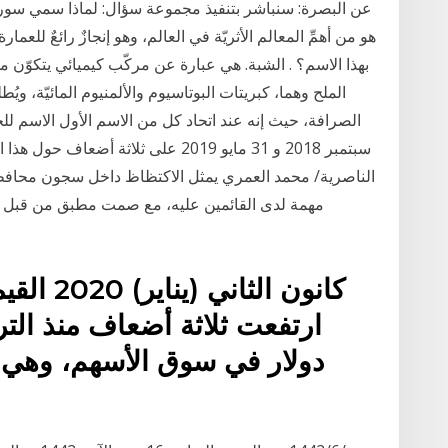
عن البصرة: سنباشر بتنفيذ مجموعة سؤال: لماذا سمي سور 
هو من أهمِّ المعالم الأثريّة في العالم، وهو إنجازٌ رائعٌ للع
بهذا الاسم؟ . الشبة. هي عبارة عن مركّب كيميائي يتكوّن
الملح وهما، كبريتات البوتاسيوم والألمنيوم المائيّة، و
سبتمبر 2018 و 31 مايو 2019 على ثلاث
مهمة لدى القائمين عليه، مع صمت مطبق من قبل ال
ارتفعت ثلاثة أضعاف منذ التر
دولار في سوق الأسهم، وهي ق