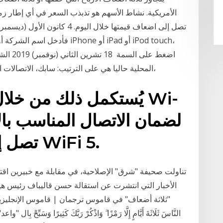
الأمريكية. نشاط الأسهم هو تذبذب السعر في أي إطار زمن
فأدخل اسم الشركة أو رمز السهم
المحلية حاليا هي على الترتيب: سابك، الاتصالات السعودية، مصرف الراجحي، البنك الأهلي التجاري،
يُستكمل ذلك من خلال ق
تصل إلى ثلاثة أضعاف سرعة WiFi 5.
تناولت صحيفة "شرق" الإصلاحية، في مقابلة مع خبيرين ا
الأخبار التي انتشرت عن استقالة حسن قاليباف رئيس هيئة
"ثلاثة أضعاف" في قاموس ترجمان | قاموس الإنجليزية-العربية قَالَ 