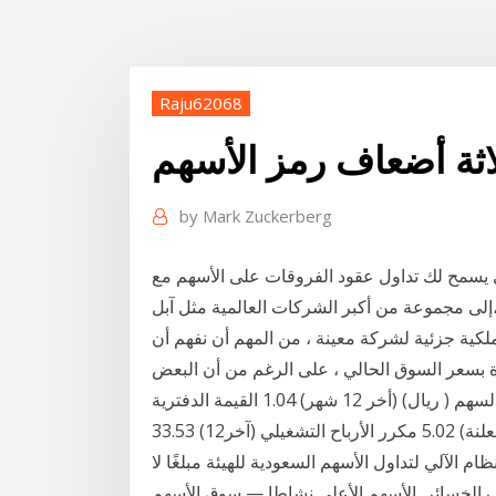
Raju62068
اثة أضعاف رمز الأسهم
by
Mark Zuckerberg
ثر من 80 سهم عالمي يسمح لك تداول عقود الفروقات على الأسهم مع BelFx بالوصول
إلى مجموعة من أكبر الشركات العالمية مثل آبل، eBay، جوجل وكوكا كولا وذلك دون الحاجة إلى شراء أي
كية جزئية لشركة معينة ، من المهم أن نفهم أن
 بسعر السوق الحالي ، على الرغم من أن البعض
يظن أنه كذلك. عدد الأسهم ((مليون)) 200,000.00 ربح السهم ( ريال) (أخر 12 شهر) 1.04 القيمة الدفترية
غيلي (آخر12) 33.53
ظام الآلي لتداول الأسهم السعودية للهيئة مبلغًا لا
ضعاف الخسائر الأسهم الأعلى نشاطا — سوق الأسهم