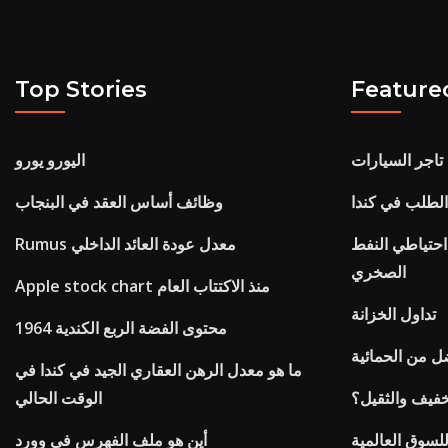
Top Stories
Feature
تاجر السيارات
اليورو يورو
الطلب في كندا
وظائف أساس العقد في البنجاب
احتياطي النفط
Rumus معدل عودة العائد الداخلي
الصخري
Apple stock chart منذ الاكتتاب العام
تداول الخزانة
1964 محتوى الفضة الربع الكندية
ضل من الحمائية
ما هو معدل الرهن العقاري الجيد في كندا في
لخفيف والثقيل؟
الوقت الحالي
لسوق العالمية
أين هو ملف الفهرس في وورد