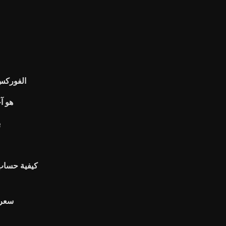
الفوركس
هو آ
ب
كيفية حساب ا
سعر 