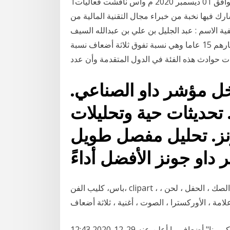
1‏‏/6‏‏/1442 بعد الهجرة الرياض 16 ربيع الآخر 1442 هـ الموافق 01 ديسمبر 2020 م واس ناقشت فعاليات
ودية، وشارك فيها نخبة من خبراء مجال التقنية المالية من
 الاسم : عبد الجليل بن علي بن عبدالله السيف
رمز وفخر هذه الأمة. الصحة هم من فئة الذين لا تتجاوز أعمارهم 15 عاما وهي نسبة تفوق ثلاثة أضعاف نسبة
ت حوادث هذه الفئة في الدول المتقدمة وأن عدد
ل مؤشر داو الصناعي.
تحديثات حية وتحليلات
نز. تحليل مفصل طويل
داو جونز الأفضل أداءً
باس، كليب الفن، clipart ، الموسيقى ، الملاحظات ، التوقيع ، الموسيقية ، العزف ، الصك ، الحفل ، لحن ،
دراسة: إصابات "بؤرة كورونا" أضعاف ما أعلن عنه 29-12-2020 12:43 PM عمون - أشارت دراسة أجرتها