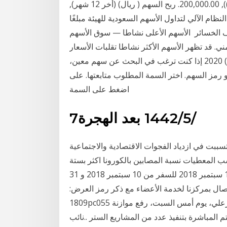
عام 2020واس2021/01/13. المزيد عدد الأسهم ((مليون)), 200,000.00. ربح السهم ( ريال) (أخر 12 شهر),
ي النظام الآلي لتداول الأسهم السعودية للهيئة مبلغًا
ضعاف الخسائر الأسهم الأعلى نشاطا — سوق الأسهم
ي. قد تظهر الأسهم الأكثر نشاطا تقلبات الأسعار
تصل إلى اضعاف قيمتها خلال اليوم. 4 كانون الأول (ديسمبر) 2020 إذا كنت ترغب في البحث عن سهم معين،
. اختر السمة المطلوب متابعتها. على iPhone أو iPad أو iPod touch،
اضغط على السمة
7‏‏/5‏‏/1442 بعد الهجرة
سببت في ازدياد الفجوات الاقتصادية والاجتماعية
ب المعطيات نسبة المصابين بالكورونا اكثر بستة
اضعاف في البلدات الاسم الأول الاسم للجوّال من 10 و 18 سبتمبر 2018 للسفر من 10 سبتمبر 2018 و 31
 الاتصال بمركزنا لخدمة الأعضاء مع ذكر رمز العرض:
1809pc055 بغداد/ المدى أعلن النائب عن محافظة البصرة فالح الخزعلي، يوم أمس السبت، رفع موازنة
م المباشرة بتنفيذ عدد من المشاريع الستر ..نائب