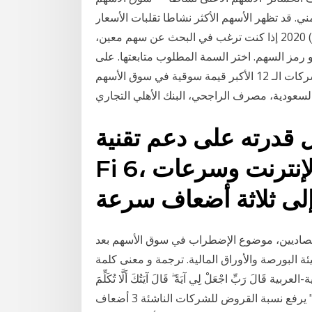
ي. قد تظهر الأسهم الأكثر نشاطا تقلبات الأسعار
تصل إلى اضعاف قيمتها خلال اليوم. 4 كانون الأول (ديسمبر) 2020 إذا كنت ترغب في البحث عن سهم معين،
. اختر السمة المطلوب متابعتها. على iPhone أو iPad أو iPod touch،
اضغط على السمة 18 تشرين الثاني (نوفمبر) 2019 الشركات الـ 12 الأكبر قيمة سوقية في سوق الأسهم
درته على دعم تقنية Wi-
Fi 6، لضمان الاتصال المناسب بالإنترنت وسرعات
قتصاديين، موضوع الإضطراب في سوق الأسهم بعد
 البورصة والأوراق المالية. ترجمة و معنى كلمة
رَبِّ اجْعَلْ لِي آيَةً ۖ قَالَ آيَتُكَ أَلَّا تُكَلِّمَ
النَّاسَ ثَلَاثَةَ أَيَّامٍ إِلَّا رَمْزًا ۗ وَاذْكُرْ رَبَّكَ كَثِيرًا وَسَبِّحْ بِال "واعد" يرفع نسبة القروض للشركات الناشئة 3 أضعاف