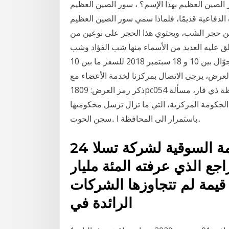
الصين العظيم بهذا الإسم؟ ، سور الصين العظيم
مارة الدفاعية قديمًا، فلماذا سمي سور الصين العظيم
 من حجر الشب، ويحتوي هذا الحجر على نوعين من
يُطلق عليه العديد من الأسماء منها شب الفؤاد وشب
الصرافة، حيث إنه عند اتحاد كل من الاسم الأول الاسم للجوّال بين 10 و 18 سبتمبر 2018 للسفر ما بين 10
ة أضعاف حول هذا العرض، يرجى الاتصال بمركزنا لخدمة الأعضاء مع
ذكر رمز العرض: 1809pc054 الناصرية/ محمد العمري يمثل الاكتظاظ داخل سجون محافظة ذي قار، مسألة
حكومة المركزية، التي ما تزال ترسل محكوميها
باستمرار الى المحافظة ا ..سجن الحوت..
24 كانون الثاني (يناير) 2020 القيمة السوقية لشركة تسلا
اجع الذي عرفته المئة مليار
يمة لم تتجاوزها الشركات
الرائدة في