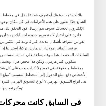
بالتأكيد تمت دعوتك أو تعرف شخصًا دخل في مخطط ال
الشائع جدًا العثور على هذه الأهرامات في كل مكان. وعود ب
الإلكتروني لحسابك. سوف يتم إرسال كود التحقق لك. م
قادرة على اختيار كلمة مرور جديدة لحسابك. ومشاريع ال
القوانين لتتواجد بأشكال عديدة، غير قانونية في الكثير من 
فرنسا، ألمانيا، هولاندا، الدنمارك، تركيا، أستراليا 
السلطات المختصة. هذا سوف يساعد على حماية المستثمرين ف
ومخطط مصفوفة. في نموذج 8 كرا
الأشخاص دفع مبلغ للدخول إلى المخطط المسمى "مبلغ ا
هى انواع التسويق الهرمي ؟ أنواع التسويق الهرمي كثيرة
يمكن تصنيفها على نطاق واسع ولكن اشهرها 3 على النحو التالي:
في السابق كانت محركات ا