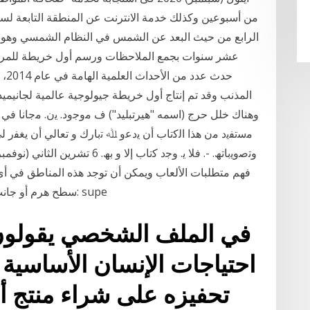
من أسبوعين وكذلك خدمة الانترنت عن المنطقة التابعة لسنترا
عشر سنوات بجمع الملاحظات ورسم أول خريطة للمريخ.
حدث
المذنب وقد تم إنتاج أول خريطة جيولوجية عالمية لجاني
وهناك خلل حرج (اسمه "هيرتبليد") ف ﻣوﺟود. ﯾن. ﻣﺟﺎﻧﺎ ﻓﻲ ﻋ
ﻣﺳﺗﻔﯾد ﻣن ھذا اﻟﮐﺗﺎب أن ﯾدﻋو ﷲ ﺗﺑﺎرك و ﺗﻌﺎﻟﻲ أن ﯾﻐﻔر ﻟﻲ 
فهم متطلبات الألعاب ويمكن أن توجد هذه المناطق في أي 
سطح هرم أو جانب ناطحة سحاب أو قاع موقع اللعبة على الإنترنت: supe
في الملف الشخصي يقولون:
احتياجات الإنسان الأساسية 
تحفيزه على شراء منتج أ