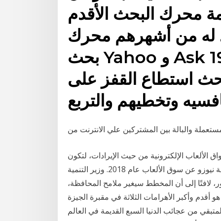
حرك البحث الأقدم AltaVista
 له من أشهرهم محرك
بحث Yahoo و Ask ثم كانت المفاجأة عام 1998
ث استطاع القفز على
فسيه وتخطيهم والتربع
تعملة والبالة بين المشتركين علي الانترنت من
 ترتيب أكبر أسواق الألعاب الإلكترونية من حيث الإيرادات، لتكون
الدولة العربية الوحيدة بقائمة العشرين وفق تقرير مؤسسة نيوزو عن سوق الألعاب عام 2018. وزير التنمية
علن إنهاء المخطط المرورى للجيزة خلال 6 شهور، لافتًا إلى أن المخطط سيغير ملامح المحافظة،
و أقدم وأكبر الأهرامات الثلاثة في مقبرة الجيزة
لمتبقي من عجائب الدنيا السبع القديمة في العالم