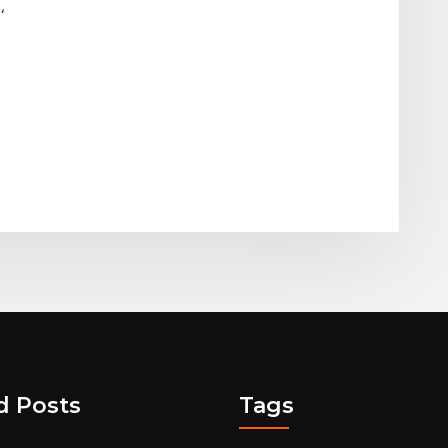
، 
d Posts
Tags