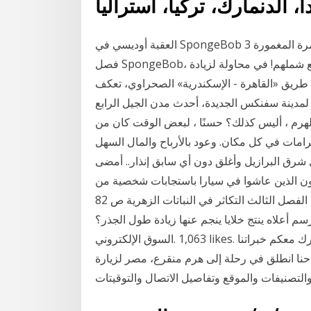
دا، الدنمارك، تركيا، أستراليا
العقبة أوديسي في SpongeBob الغوص في مغامرة المغمورة 3D بطولة البطل الأكثر ماصة قاع البحر! تم
فصل SpongeBob، وباتريك، وبها الزملاء في البحر وكنت اعتماداً على لك لجمع شملهم! في محاولة لزيادة
 طريق «القاهرة - الإسكندرية» الصحراوي، تعكف
 لمدينة سفنكس الجديدة، أحدث مدن الجيل الرابع
هرم ، أليس كذلك؟ حسنًا ، لبعض الوقت كان من
 كل مكان. وعود بالأرباح والمال السهل A كريبتونكسكس كان المقر
زيل وأغلق دون أي سابق إنذار.. أمضى Cryptonexx حوالي 3 أسابيع
يون الذين عاشوا في سيارا باستجابات شخصية من
الشركاء. اختبار مقنن على الفصل الثالث التكاثر في النباتات الزهرية ص 82. Jun 01 2020 · استعمل الرسم
ؤال 6 أي التراكيب في الرسم أعلاه ينتج خلايا ينجم عنها زيادة طول الجذر؟
حنا انطلق في رحلة إلى هرم منقرع، مصر لزيارة
التصنيفات والموقع وتفاصيل الاتصال والتوقيتات