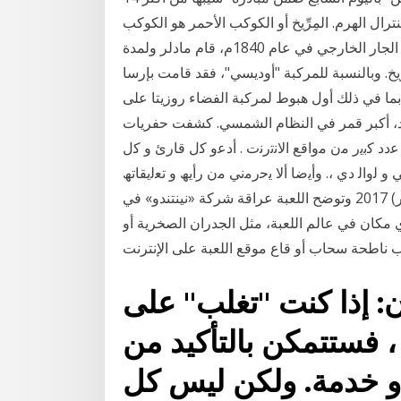
ل الهرم. المِرِّيخ أو الكوكب الأحمر هو الكوكب
الرابع من حيث البعد عن الشمس في النظام الشمسي وهو الجار الخارجي في عام 1840م، قام مادلر ولمدة
 وبالنسبة للمركبة "أوديسي"، فقد قامت بإرسا
 عدد من الأحداث العلمية الهامة في عام 2014، بما في ذلك أول هبوط لمركبة الفضاء روزيتا على
ميد، أكبر قمر في النظام الشمسي. كشفت حفريات
دد ﮐﺑﯾر ﻣن ﻣواﻗﻊ اﻻﻧﺗرﻧت . أدﻋو ﮐل ﻗﺎرئ و ﮐل
و ﻟواﻟ دي ،. وأﯾﺿﺎ أﻻ ﯾﺣرﻣﻧﻲ ﻣن رأﯾﮫ و ﺗﻌﻟﯾﻘﺎﺗﮫ
وﺗﺻوﯾﺑﺎﺗﮫ. -. ﻓﻼ ﯾ. وﺟد ﮐﺗﺎب إﻻ و ﺑﮫ. 6 تشرين الثاني (نوفمبر) 2017 وتوضح اللعبة عراقة شركة «نينتندو» في
مكان في عالم اللعبة، مثل الجدران الصخرية أو
 إذا كنت "تغلب" على
، فستتمكن بالتأكيد من
و خدمة. ولكن ليس كل