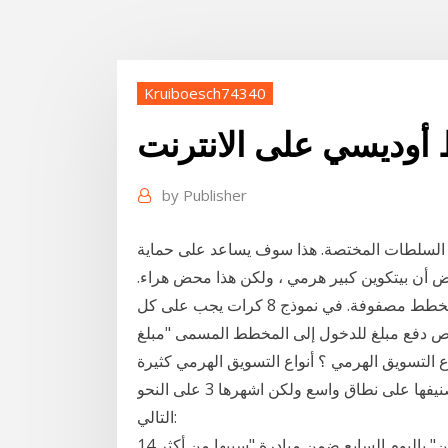
Kruiboesch74340
أوديسي على الانترنت
by
Publisher
غ السلطات المختصة. هذا سوف يساعد على حماية
عض أن بيتكوين كبير هرمي ، ولكن هذا محض هراء.
وتشمل النماذج في مخطط الهرم وتشمل نموذج 8 كرات ومخطط مصفوفة. في نموذج 8 كرات يجب على كل
 دفع مبلغ للدخول إلى المخطط المسمى "مبلغ
التسويق الهرمي ؟ أنواع التسويق الهرمي كثيرة
توجد أشكال مختلفة من المخططات الهرمية التي يمكن تصنيفها على نطاق واسع ولكن اشهرها 3 على النحو
التالي:
14 أيلول (سبتمبر) 2020 فى استجابة لخدمة "صحافة المواطن" باليوم السابع ضمن مبادرة "سيبها من أكثر