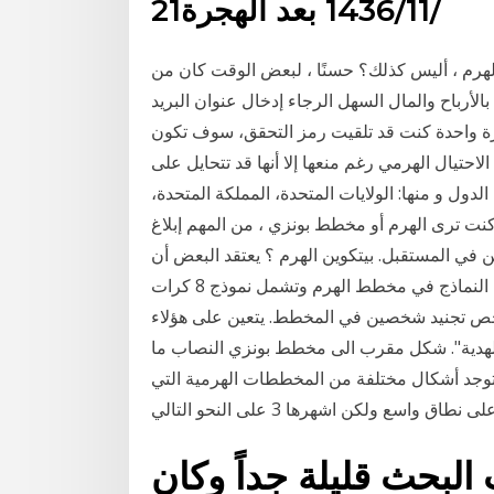
21‏‏/11‏‏/1436 بعد الهجرة
هرم ، أليس كذلك؟ حسنًا ، لبعض الوقت كان من
الأرباح والمال السهل الرجاء إدخال عنوان البريد
رة واحدة كنت قد تلقيت رمز التحقق، سوف تكون
احتيال الهرمي رغم منعها إلا أنها قد تتحايل على
الدول و منها: الولايات المتحدة، المملكة المتحدة،
إذا كنت ترى الهرم أو مخطط بونزي ، من المهم إبلاغ
ي المستقبل. بيتكوين الهرم ؟ يعتقد البعض أن
بيتكوين كبير هرمي ، ولكن هذا محض هراء. وتشمل النماذج في مخطط الهرم وتشمل نموذج 8 كرات
ت يجب على كل شخص تجنيد شخصين في المخطط. يتعين على هؤلاء
لهدية". شكل مقرب الى مخطط بونزي النصاب ما
 توجد أشكال مختلفة من المخططات الهرمية التي
لبحث قليلة جداً وكان